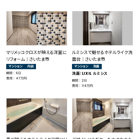
マリメッコクロスが映える洋室に
ルミシスで魅せるホテルライク洗
リフォーム｜さいたま市
面台｜さいたま市
マンション
内装
マンション
洗面
期間 ： 6日
洗面：LIXIL ルミシス
費用 ： 47万円
期間 ： 2日
費用 ： 114万円