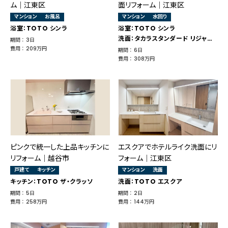
ム｜江東区
面リフォーム｜江東区
マンション
お風呂
マンション
水回り
浴室：TOTO シンラ
浴室：TOTO シンラ
洗面：タカラスタンダード リジャスト
期間 ： 3日
費用 ： 209万円
期間 ： 6日
費用 ： 308万円
ピンクで統一した上品キッチンに
エスクアでホテルライク洗面にリ
リフォーム｜越谷市
フォーム｜江東区
戸建て
キッチン
マンション
洗面
キッチン：TOTO ザ・クラッソ
洗面：TOTO エスクア
期間 ： 5日
期間 ： 2日
費用 ： 258万円
費用 ： 144万円