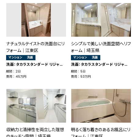
ナチュラルテイストの洗面台にリ
シンプルで美しい洗面空間へリフ
フォーム｜江東区
ォーム｜埼玉県
マンション
洗面
マンション
洗面
洗面：タカラスタンダード リジャスト
洗面：タカラスタンダード リジャスト
期間 ： 2日
期間 ： 5日
費用 ： 45万円
費用 ： 53万円
収納力と清掃性を両立した理想
明るく落ち着きのあるお風呂にリ
のキッチン空間｜埼玉県
フォーム｜江東区