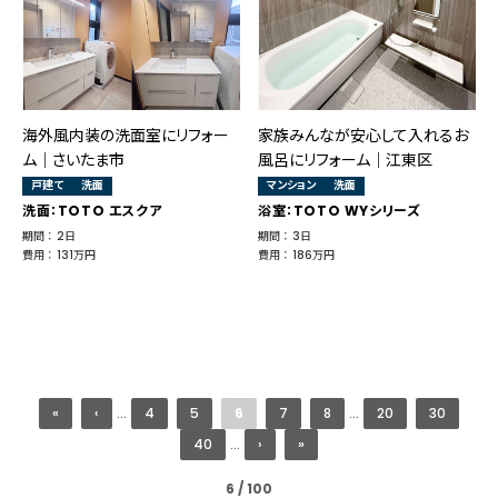
海外風内装の洗面室にリフォー
家族みんなが安心して入れるお
ム｜さいたま市
風呂にリフォーム｜江東区
戸建て
洗面
マンション
洗面
洗面：TOTO エスクア
浴室：TOTO WYシリーズ
期間 ： 2日
期間 ： 3日
費用 ： 131万円
費用 ： 186万円
«
‹
...
4
5
6
7
8
...
20
30
40
...
›
»
6 / 100