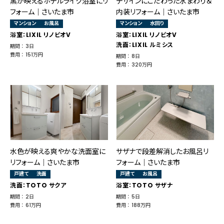
黒が映えるホテルライク浴室にリ
デザインにこだわった水まわり＆
フォーム｜さいたま市
内装リフォーム｜さいたま市
マンション
お風呂
マンション
水回り
浴室：LIXIL リノビオV
浴室：LIXIL リノビオV
洗面：LIXIL ルミシス
期間 ： 3日
費用 ： 151万円
期間 ： 8日
費用 ： 320万円
水色が映える爽やかな洗面室に
サザナで段差解消したお風呂リ
リフォーム｜さいたま市
フォーム｜さいたま市
戸建て
洗面
戸建て
お風呂
洗面：TOTO サクア
浴室：TOTO サザナ
期間 ： 2日
期間 ： 5日
費用 ： 61万円
費用 ： 188万円