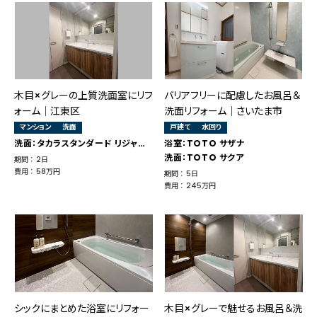
木目×グレーの上質洗面室にリフ
バリアフリーに配慮したお風呂＆
ォーム｜江東区
洗面リフォーム｜さいたま市
マンション
洗面
戸建て
水回り
洗面：タカラスタンダード リジャスト
浴室：TOTO サザナ
洗面：TOTO サクア
期間 ： 2日
費用 ： 58万円
期間 ： 5日
費用 ： 245万円
シックにまとめた浴室にリフォー
木目×グレーで魅せるお風呂＆洗