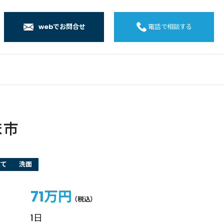
webでお問合せ
電話で相談する
店
店
店
橋店
ま市
建て
洗面
71万円
（税込）
1日