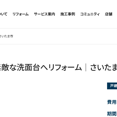
ついて
リフォーム
サービス案内
施工事例
コミュニティ
店舗
トイレのリフォーム
サービスの流れ
施工事例一覧
コミュニティ
越谷
お風呂のリフォーム
相談室・よくある質問
トイレの施工事例
アルブル通信
墨田
さいたま市
キッチンのリフォーム
お風呂の施工事例
お知らせ
浦和
洗面台のリフォーム
キッチンの施工事例
ブログ
日本
リノベーション
洗面の施工事例
お客様の声
内装のリフォーム
協力会社様専用
素敵な洗面台へリフォーム｜さいた
水回りのリフォーム
外壁のリフォーム
戸
窓のリフォーム
玄関のリフォーム
費用
期間