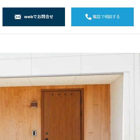
webでお問合せ
電話で相談する
店
店
店
橋店