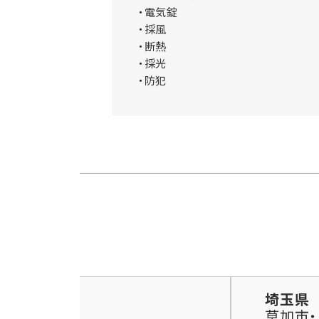
・電気錠
・採風
・断熱
・採光
・防犯
埼玉県
草加市・