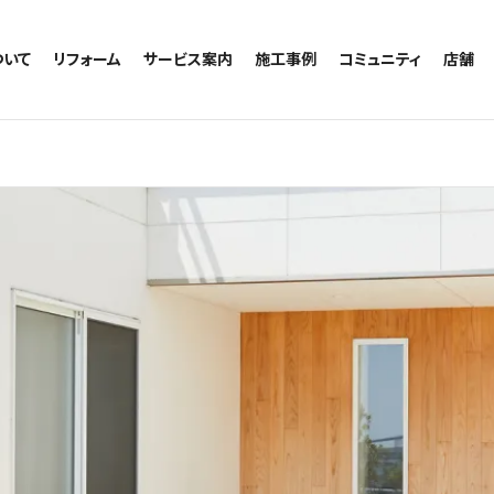
ついて
リフォーム
サービス案内
施工事例
コミュニティ
店舗
トイレのリフォーム
サービスの流れ
施工事例一覧
コミュニティ
越谷
お風呂のリフォーム
相談室・よくある質問
トイレの施工事例
アルブル通信
墨田
キッチンのリフォーム
お風呂の施工事例
お知らせ
浦和
洗面台のリフォーム
キッチンの施工事例
ブログ
日本
リノベーション
洗面の施工事例
お客様の声
内装のリフォーム
協力会社様専用
水回りのリフォーム
外壁のリフォーム
窓のリフォーム
玄関のリフォーム