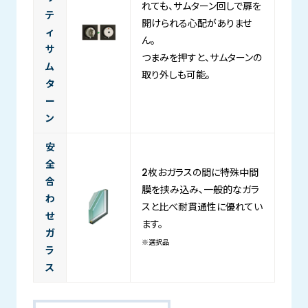
れても、サムターン回しで扉を
テ
開けられる心配がありませ
ィ
ん。
サ
つまみを押すと、サムターンの
ム
取り外しも可能。
タ
ー
ン
安
全
2枚おガラスの間に特殊中間
合
膜を挟み込み、一般的なガラ
わ
スと比べ耐貫通性に優れてい
せ
ます。
ガ
※選択品
ラ
ス