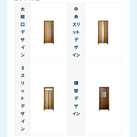
大
中
開
央
口
スリ
デ
ット
ザ
デ
イ
ザ
ン
イン
2
ス
リ
腰
ッ
壁
ト
デ
デ
ザ
ザ
イン
イ
ン