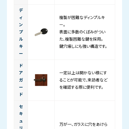
デ
ィ
複製が困難なディンプルキ
ン
ー。
プ
表面に多数のくぼみがつい
ル
た、複製困難な鍵を採用。
キ
鍵穴壊しにも強い構造です。
ー
ド
ア
一定以上は開かない様にす
ガ
ることが可能で、来訪者など
ー
を確認する際に便利です。
ド
セ
キ
ュ
万が一、ガラスに穴をあけら
リ