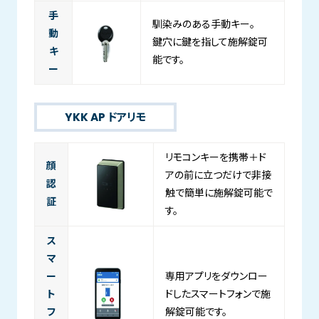
手
馴染みのある手動キー。
動
鍵穴に鍵を指して施解錠可
キ
能です。
ー
YKK AP ドアリモ
リモコンキーを携帯＋ド
顔
アの前に立つだけで非接
認
触で簡単に施解錠可能で
証
す。
ス
マ
ー
専用アプリをダウンロー
ト
ドしたスマートフォンで施
フ
解錠可能です。