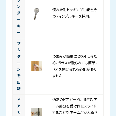
リ
ン
優れた耐ピッキング性能を持
ダ
つディンプルキーを採用。
ー
キ
ー
サ
ム
タ
つまみが簡単にとり外せるた
ー
め、ガラスが破られても簡単に
ン
ドアを開けられる心配があり
を
ません
回
避
ド
通常のドアガードに加えて、ア
ア
ーム部分を受け側にスライド
ガ
することで、アームがかんぬき