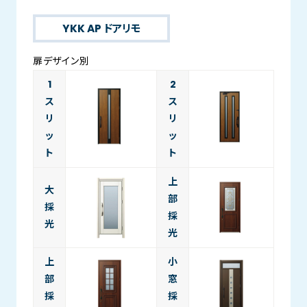
YKK AP ドアリモ
扉デザイン別
1
2
ス
ス
リ
リ
ッ
ッ
ト
ト
上
大
部
採
採
光
光
上
小
部
窓
採
採