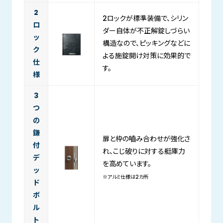
2
2ロックが標準装備で、シリン
ロ
ダー自体が不正解錠しづらい
ッ
構造なので、ピッキングなどに
ク
よる施錠開け対策に効果的で
仕
す。
様
3
つ
の
鎌
扉と枠の嚙み合わせが強化さ
付
れ、こじ破りに対する艇庫力
デ
を高めています。
ッ
※アルミ仕様は2カ所
ド
ボ
ル
ト