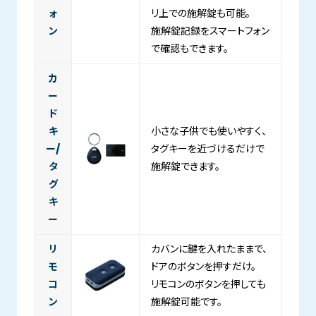
ォ
リ上での施解錠も可能。
ン
施解錠記録をスマートフォン
で確認もできます。
カ
ー
ド
キ
小さな子供でも使いやすく、
ー/
タグキーを近づけるだけで
タ
施解錠できます。
グ
キ
ー
リ
カバンに鍵を入れたままで、
モ
ドアのボタンを押すだけ。
コ
リモコンのボタンを押しても
ン
施解錠可能です。