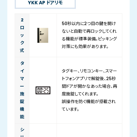
YKK AP ドアリモ
2
50秒以内に2つ目の鍵を開け
ロ
ないと自動で再ロックしてくれ
ッ
る機能が標準装備。ピッキング
ク
対策にも効果があります。
式
タ
イ
タグキー、リモコンキー、スマー
マ
トフォンアプリで解錠後、25秒
ー
間ドアが開かなあった場合、再
施
度施錠してくれます。
錠
誤操作を防ぐ機能が搭載され
機
ています。
能
シ