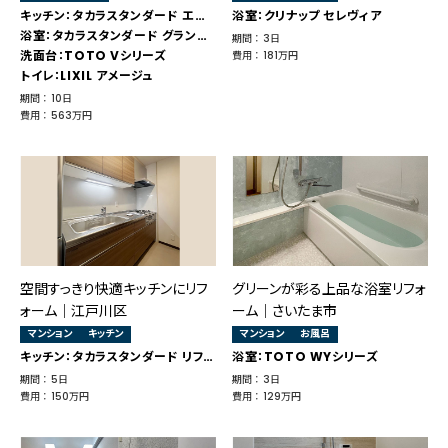
キッチン：タカラスタンダード エーデル
浴室：クリナップ セレヴィア
浴室：タカラスタンダード グランスパ
期間 ： 3日
洗面台：TOTO Vシリーズ
費用 ： 181万円
トイレ：LIXIL アメージュ
期間 ： 10日
費用 ： 563万円
空間すっきり快適キッチンにリフ
グリーンが彩る上品な浴室リフォ
ォーム｜江戸川区
ーム｜さいたま市
マンション
キッチン
マンション
お風呂
キッチン：タカラスタンダード リフィット
浴室：TOTO WYシリーズ
期間 ： 5日
期間 ： 3日
費用 ： 150万円
費用 ： 129万円