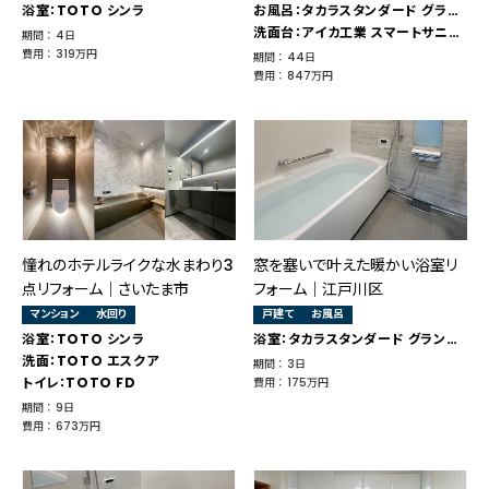
浴室：TOTO シンラ
お風呂：タカラスタンダード グランスパ
洗面台：アイカ工業 スマートサニタリー
期間 ： 4日
費用 ： 319万円
期間 ： 44日
費用 ： 847万円
憧れのホテルライクな水まわり3
窓を塞いで叶えた暖かい浴室リ
点リフォーム｜さいたま市
フォーム｜江戸川区
マンション
水回り
戸建て
お風呂
浴室：TOTO シンラ
浴室：タカラスタンダード グランスパ
洗面：TOTO エスクア
期間 ： 3日
トイレ：TOTO FD
費用 ： 175万円
期間 ： 9日
費用 ： 673万円