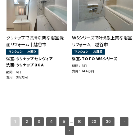
クリナップでお掃除楽な浴室洗
WSシリーズで叶える上質な浴室
面リフォーム│越谷市
リフォーム｜越谷市
マンション
水回り
マンション
お風呂
浴室：クリナップ セレヴィア
浴室：TOTO WSシリーズ
洗面：クリナップ BGA
期間 ： 3日
費用 ： 144万円
期間 ： 6日
費用 ： 315万円
1
2
3
4
5
...
10
20
30
...
›
»