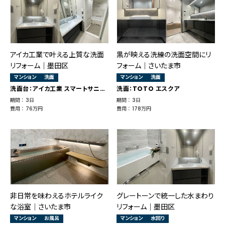
アイカ工業で叶える上質な洗面
黒が映える洗練の洗面空間にリ
リフォーム｜墨田区
フォーム｜さいたま市
マンション
洗面
マンション
洗面
洗面台：アイカ工業 スマートサニタリー
洗面：TOTO エスクア
期間 ： 3日
期間 ： 3日
費用 ： 76万円
費用 ： 178万円
非日常を味わえるホテルライク
グレートーンで統一した水まわり
な浴室｜さいたま市
リフォーム｜墨田区
マンション
お風呂
マンション
水回り