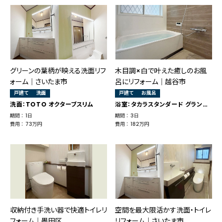
グリーンの葉柄が映える洗面リフ
木目調×白で叶えた癒しのお風
ォーム｜さいたま市
呂にリフォーム｜越谷市
戸建て
洗面
戸建て
お風呂
洗面：TOTO オクターブスリム
浴室：タカラスタンダード グランスパ
期間 ： 1日
期間 ： 3日
費用 ： 73万円
費用 ： 182万円
収納付き手洗い器で快適トイレリ
空間を最大限活かす洗面・トイレ
フォーム｜墨田区
リフォーム｜さいたま市