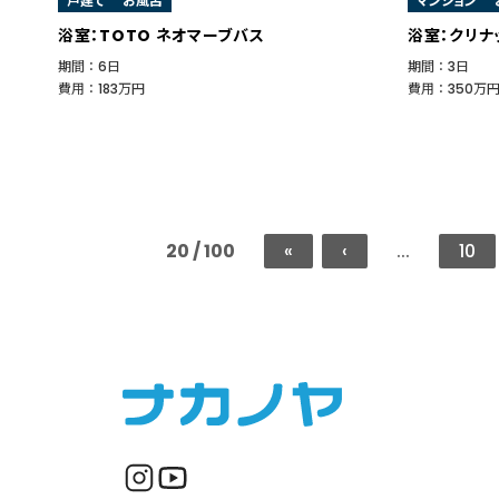
戸建て
お風呂
マンション
浴室：TOTO ネオマーブバス
浴室：クリナ
期間 ： 6日
期間 ： 3日
費用 ： 183万円
費用 ： 350万
20 / 100
«
‹
...
10