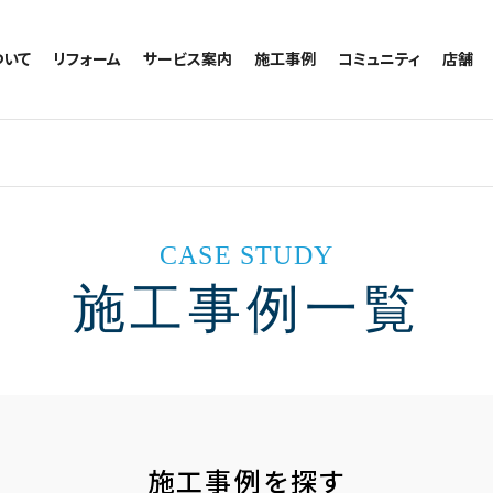
ついて
リフォーム
サービス案内
施工事例
コミュニティ
店舗
トイレのリフォーム
サービスの流れ
施工事例一覧
コミュニティ
越谷
お風呂のリフォーム
相談室・よくある質問
トイレの施工事例
アルブル通信
墨田
キッチンのリフォーム
お風呂の施工事例
お知らせ
浦和
洗面台のリフォーム
キッチンの施工事例
ブログ
日本
リノベーション
洗面の施工事例
お客様の声
CASE STUDY
内装のリフォーム
協力会社様専用
施工事例一覧
水回りのリフォーム
外壁のリフォーム
窓のリフォーム
玄関のリフォーム
施工事例を探す