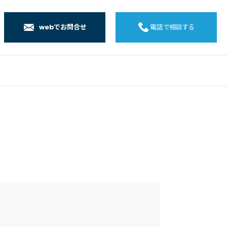
webでお問合せ
電話で相談する
店
店
店
橋店