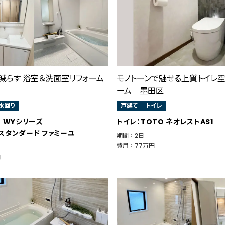
減らす 浴室＆洗面室リフォーム
モノトーンで魅せる上質トイレ空
ーム｜墨田区
水回り
戸建て
トイレ
O WYシリーズ
トイレ：TOTO ネオレストAS1
スタンダード ファミーユ
期間 ： 2日
費用 ： 77万円
円