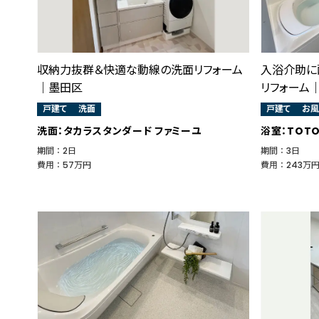
収納力抜群＆快適な動線の洗面リフォーム
入浴介助に
｜墨田区
リフォーム
戸建て
洗面
戸建て
お風
洗面：タカラスタンダード ファミーユ
浴室：TOTO
期間 ： 2日
期間 ： 3日
費用 ： 57万円
費用 ： 243万