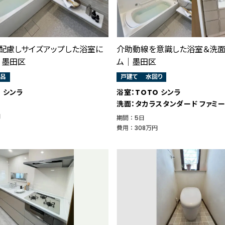
配慮しサイズアップした浴室に
介助動線を意識した浴室＆洗面
｜墨田区
ム｜墨田区
呂
戸建て
水回り
 シンラ
浴室：TOTO シンラ
洗面：タカラスタンダード ファミ
円
期間 ： 5日
費用 ： 308万円