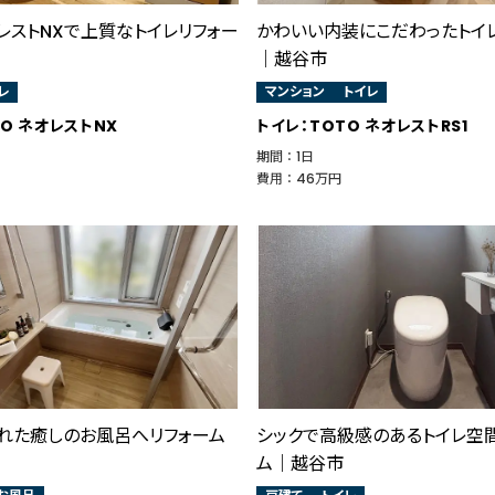
レストNXで上質なトイレリフォー
かわいい内装にこだわったトイ
｜越谷市
レ
マンション
トイレ
TO ネオレストNX
トイレ：TOTO ネオレストRS1
期間 ： 1日
費用 ： 46万円
れた癒しのお風呂へリフォーム
シックで高級感のあるトイレ空
ム｜越谷市