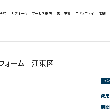
ついて
リフォーム
サービス案内
施工事例
コミュニティ
店舗
トイレのリフォーム
サービスの流れ
施工事例一覧
コミュニティ
越谷
お風呂のリフォーム
相談室・よくある質問
トイレの施工事例
アルブル通信
墨田
キッチンのリフォーム
お風呂の施工事例
お知らせ
浦和
洗面台のリフォーム
キッチンの施工事例
ブログ
日本
リノベーション
洗面の施工事例
お客様の声
内装のリフォーム
協力会社様専用
フォーム｜江東区
水回りのリフォーム
外壁のリフォーム
マン
窓のリフォーム
玄関のリフォーム
費用
期間