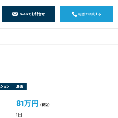
webでお問合せ
電話で相談する
店
店
店
橋店
ション
洗面
81万円
（税込）
1日