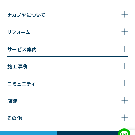
ナカノヤについて
事業内容
リフォーム
企業情報
トイレのリフォーム
サービス案内
採用情報
お風呂のリフォーム
サービスの流れ
施工事例
コーポレートサイト
キッチンのリフォーム
相談室・よくある質問
施工事例一覧
コミュニティ
洗面台のリフォーム
トイレの施工事例
コミュニティ
店舗
リノベーション
お風呂の施工事例
アルブル通信
越谷店
内装のリフォーム
その他
キッチンの施工事例
お知らせ
墨田店
水回りのリフォーム
お問い合わせ