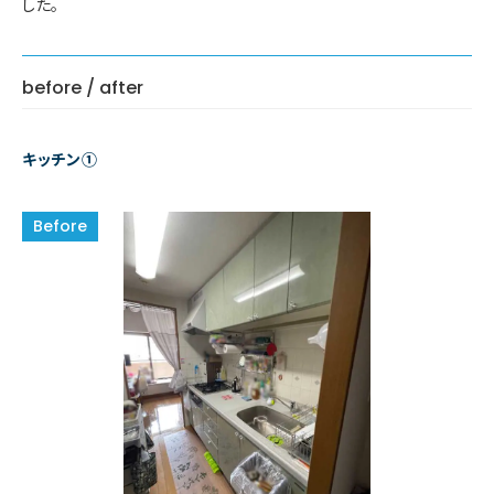
した。
before / after
キッチン①