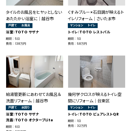
タイルのお風呂をヒヤッとしない
くすみブルー×石目調が映えるト
あたたかい浴室に｜越谷市
イレリフォーム｜さいたま市
戸建て
お風呂
マンション
トイレ
浴室：TOTO サザナ
トイレ：TOTO レストパル
期間 ： 5日
期間 ： 1日
費用 ： 138万円
費用 ： 58万円
給湯管更新にあわせてお風呂＆
幾何学クロスが映えるトイレ空
洗面リフォーム｜越谷市
間にリフォーム｜台東区
戸建て
水回り
マンション
トイレ
浴室：TOTO サザナ
トイレ：TOTO ピュアレストQR
洗面：TOTO オクターブLite
期間 ： 1日
費用 ： 32万円
期間 ： 6日