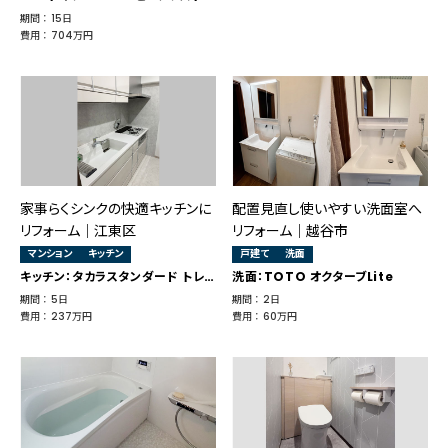
期間 ： 15日
費用 ： 704万円
家事らくシンクの快適キッチンに
配置見直し使いやすい洗面室へ
リフォーム｜江東区
リフォーム｜越谷市
マンション
キッチン
戸建て
洗面
キッチン：タカラスタンダード トレーシア
洗面：TOTO オクターブLite
期間 ： 5日
期間 ： 2日
費用 ： 237万円
費用 ： 60万円