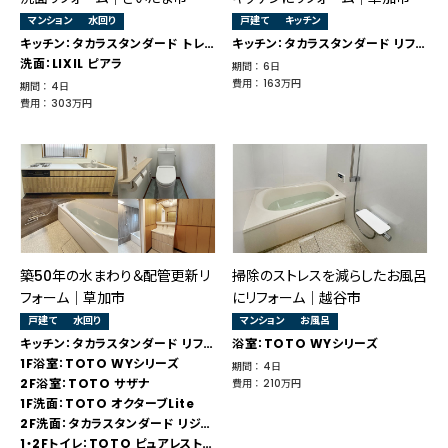
マンション
水回り
戸建て
キッチン
キッチン：タカラスタンダード トレーシア
キッチン：タカラスタンダード リフィット
洗面：LIXIL ピアラ
期間 ： 6日
費用 ： 163万円
期間 ： 4日
費用 ： 303万円
築50年の水まわり＆配管更新リ
掃除のストレスを減らしたお風呂
フォーム｜草加市
にリフォーム｜越谷市
戸建て
水回り
マンション
お風呂
キッチン：タカラスタンダード リフィット
浴室：TOTO WYシリーズ
1F浴室：TOTO WYシリーズ
期間 ： 4日
2F浴室：TOTO サザナ
費用 ： 210万円
1F洗面：TOTO オクターブLite
2F洗面：タカラスタンダード リジャスト
1・2Fトイレ：TOTO ピュアレストQR