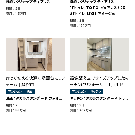
洗面：クリナップ ティアリス
洗面：クリナップ ティアリス
1Fトイレ：TOTO ピュアレストEX
期間 ： 2日
2Fトイレ：LIXIL アメージュ
費用 ： 115万円
期間 ： 2日
費用 ： 179万円
座って使える快適な洗面台にリフ
設備壁撤去でサイズアップしたキ
ォーム｜越谷市
ッチンにリフォーム｜江戸川区
マンション
洗面
マンション
キッチン
洗面：タカラスタンダード ファミーユ
キッチン：タカラスタンダード トレーシア
期間 ： 2日
期間 ： 5日
費用 ： 56万円
費用 ： 209万円