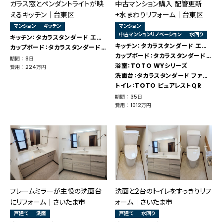
ガラス窓とペンダントライトが映
中古マンション購入 配管更新
えるキッチン｜台東区
+水まわりリフォーム｜台東区
マンション
キッチン
マンション
中古マンションリノベーション
水回り
キッチン：タカラスタンダード エーデル
キッチン：タカラスタンダード エーデル
カップボード：タカラスタンダード エーデル
カップボード：タカラスタンダード エーデル
期間 ： 8日
浴室：TOTO WYシリーズ
費用 ： 224万円
洗面台：タカラスタンダード ファミーユ
トイレ：TOTO ピュアレストQR
期間 ： 35日
費用 ： 1012万円
フレームミラーが主役の洗面台
洗面と2台のトイレをすっきりリフ
にリフォーム｜さいたま市
ォーム｜さいたま市
戸建て
洗面
戸建て
水回り