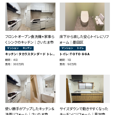
フロントオープン食洗機×家事ら
床下から直した安心トイレにリフ
くシンクのキッチン｜さいたま市
ォーム｜墨田区
マンション
キッチン
マンション
トイレ
キッチン：タカラスタンダード トレーシア
トイレ：TOTO GGA
期間 ： 4日
期間 ： 1日
費用 ： 303万円
費用 ： 50万円
使い勝手がアップしたキッチン＆
サイズダウンで動きやすくなった
洗面リフォーム｜さいたま市
キッチンにリフォーム｜草加市