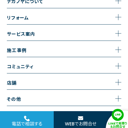
ナカノヤについて
事業内容
リフォーム
企業情報
トイレのリフォーム
サービス案内
採用情報
お風呂のリフォーム
サービスの流れ
施工事例
コーポレートサイト
キッチンのリフォーム
相談室・よくある質問
施工事例一覧
コミュニティ
洗面台のリフォーム
トイレの施工事例
コミュニティ
店舗
リノベーション
お風呂の施工事例
アルブル通信
越谷店
内装のリフォーム
その他
キッチンの施工事例
お知らせ
墨田店
水回りのリフォーム
お問い合わせ
洗面の施工事例
ブログ
浦和店
電話で相談する
WEBでお問合せ
LINEで見積り
外壁のリフォーム
サイトポリシー
＆お問合せ