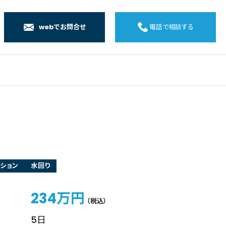
webでお問合せ
電話で相談する
店
店
店
橋店
ション
水回り
234万円
（税込）
5日