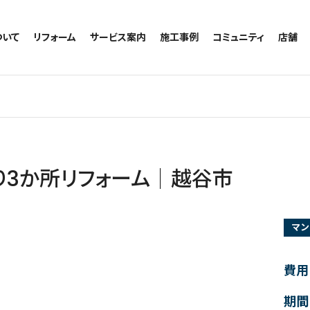
ついて
リフォーム
サービス案内
施工事例
コミュニティ
店舗
トイレのリフォーム
サービスの流れ
施工事例一覧
コミュニティ
越谷
お風呂のリフォーム
相談室・よくある質問
トイレの施工事例
アルブル通信
墨田
キッチンのリフォーム
お風呂の施工事例
お知らせ
浦和
洗面台のリフォーム
キッチンの施工事例
ブログ
日本
リノベーション
洗面の施工事例
お客様の声
内装のリフォーム
協力会社様専用
り3か所リフォーム｜越谷市
水回りのリフォーム
外壁のリフォーム
マン
窓のリフォーム
玄関のリフォーム
費用
期間