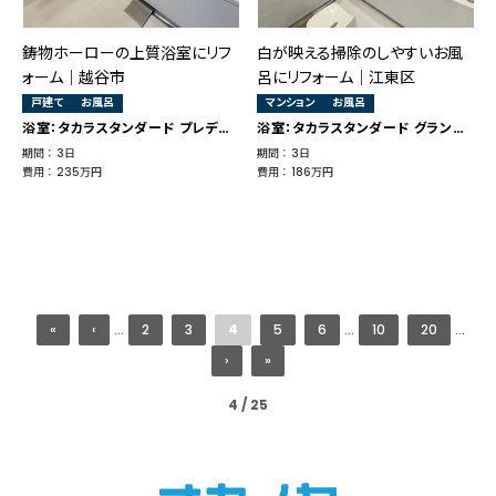
鋳物ホーローの上質浴室にリフ
白が映える掃除のしやすいお風
ォーム｜越谷市
呂にリフォーム｜江東区
戸建て
お風呂
マンション
お風呂
浴室：タカラスタンダード プレデンシア
浴室：タカラスタンダード グランスパ
期間 ： 3日
期間 ： 3日
費用 ： 235万円
費用 ： 186万円
«
‹
...
2
3
4
5
6
...
10
20
...
›
»
4 / 25