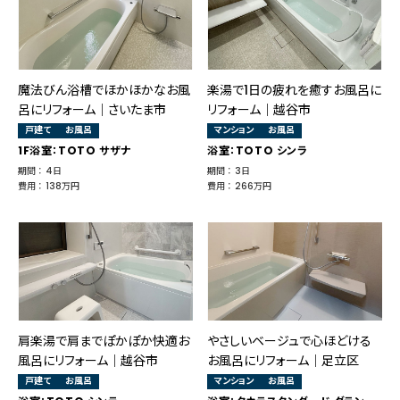
魔法びん浴槽でほかほかなお風
楽湯で1日の疲れを癒すお風呂に
呂にリフォーム｜さいたま市
リフォーム｜越谷市
戸建て
お風呂
マンション
お風呂
1F浴室：TOTO サザナ
浴室：TOTO シンラ
期間 ： 4日
期間 ： 3日
費用 ： 138万円
費用 ： 266万円
肩楽湯で肩までぽかぽか快適お
やさしいベージュで心ほどける
風呂にリフォーム｜越谷市
お風呂にリフォーム｜足立区
戸建て
お風呂
マンション
お風呂