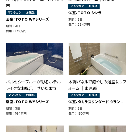
市
マンション
お風呂
マンション
お風呂
浴室：TOTO シンラ
浴室：TOTO WYシリーズ
期間 ： 3日
費用 ： 284万円
期間 ： 3日
費用 ： 172万円
ベルセシーブルーが彩るホテル
木調パネルで癒やしの浴室にリフ
ライクなお風呂｜さいたま市
ォーム ​｜東京都
マンション
お風呂
マンション
お風呂
浴室：TOTO WYシリーズ
浴室：タカラスタンダード グランスパ
期間 ： 3日
期間 ： 3日
費用 ： 164万円
費用 ： 180万円