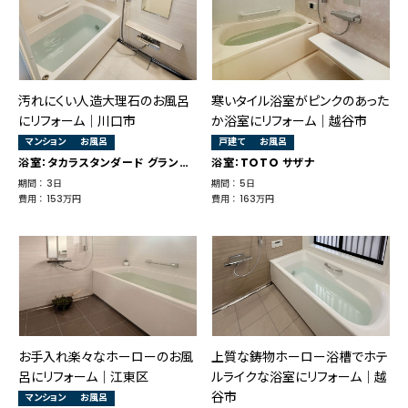
汚れにくい人造大理石のお風呂
寒いタイル浴室がピンクのあった
にリフォーム｜川口市
か浴室にリフォーム｜越谷市
マンション
お風呂
戸建て
お風呂
浴室：タカラスタンダード グランスパ
浴室：TOTO サザナ
期間 ： 3日
期間 ： 5日
費用 ： 153万円
費用 ： 163万円
お手入れ楽々なホーローのお風
上質な鋳物ホーロー浴槽でホテ
呂にリフォーム｜江東区
ルライクな浴室にリフォーム｜越
谷市
マンション
お風呂