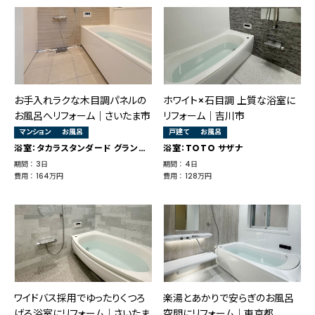
お手入れラクな木目調パネルの
ホワイト×石目調 上質な浴室に
お風呂へリフォーム｜さいたま市
リフォーム｜吉川市
マンション
お風呂
戸建て
お風呂
浴室：タカラスタンダード グランスパ
浴室：TOTO サザナ
期間 ： 3日
期間 ： 4日
費用 ： 164万円
費用 ： 128万円
ワイドバス採用でゆったりくつろ
楽湯とあかりで安らぎのお風呂
げる浴室にリフォーム｜さいたま
空間にリフォーム｜東京都