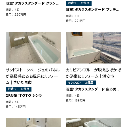
浴室：タカラスタンダード グランスパ
戸建て
お風呂
浴室：タカラスタンダード プレデンシア
期間 ： 4日
費用 ： 220万円
期間 ： 3日
費用 ： 221万円
サンドストーンベージュのパネル
カリビアンブルーが映えるぽかぽ
が高級感あるお風呂にリフォー
か浴室にリフォーム│浦安市
ム｜さいたま市
マンション
お風呂
戸建て
お風呂
浴室：タカラスタンダード 広ろ美ろ浴室
2F浴室：TOTO シンラ
期間 ： 4日
費用 ： 169万円
期間 ： 4日
費用 ： 145万円