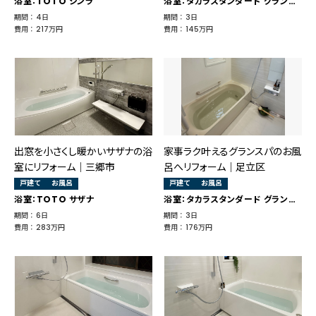
浴室：TOTO シンラ
浴室：タカラスタンダード グランスパ
期間 ： 4日
期間 ： 3日
費用 ： 217万円
費用 ： 145万円
出窓を小さくし暖かいサザナの浴
家事ラク叶えるグランスパのお風
室にリフォーム｜三郷市
呂へリフォーム｜足立区
戸建て
お風呂
戸建て
お風呂
浴室：TOTO サザナ
浴室：タカラスタンダード グランスパ
期間 ： 6日
期間 ： 3日
費用 ： 283万円
費用 ： 176万円