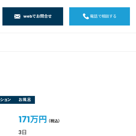
webでお問合せ
電話で相談する
店
店
店
橋店
ション
お風呂
171万円
（税込）
3日