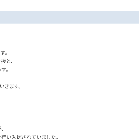
す。
拶と、
す。
いきます。
、
を行い入居されていました。