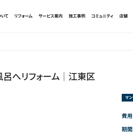
ついて
リフォーム
サービス案内
施工事例
コミュニティ
店舗
トイレのリフォーム
サービスの流れ
施工事例一覧
コミュニティ
越谷
お風呂のリフォーム
相談室・よくある質問
トイレの施工事例
アルブル通信
墨田
キッチンのリフォーム
お風呂の施工事例
お知らせ
浦和
洗面台のリフォーム
キッチンの施工事例
ブログ
日本
リノベーション
洗面の施工事例
お客様の声
内装のリフォーム
協力会社様専用
風呂へリフォーム｜江東区
水回りのリフォーム
外壁のリフォーム
マン
窓のリフォーム
玄関のリフォーム
費用
期間