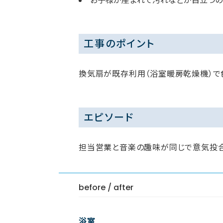
お子様が産まれて汚れなどが目立つの
工事のポイント
換気扇が既存利用（浴室暖房乾燥機）で
エピソード
担当営業と音楽の趣味が同じで意気投合
before / after
浴室