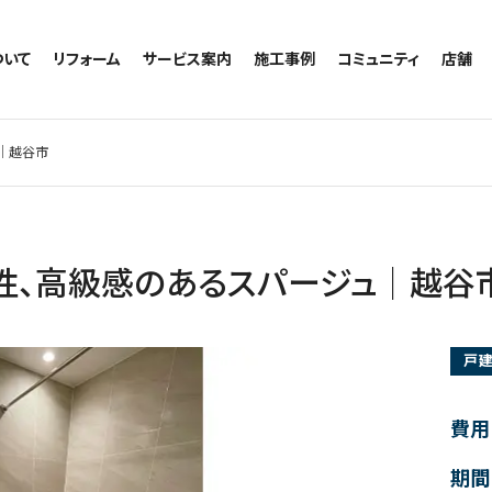
ついて
リフォーム
サービス案内
施工事例
コミュニティ
店舗
トイレのリフォーム
サービスの流れ
施工事例一覧
コミュニティ
越谷
お風呂のリフォーム
相談室・よくある質問
トイレの施工事例
アルブル通信
墨田
│越谷市
キッチンのリフォーム
お風呂の施工事例
お知らせ
浦和
洗面台のリフォーム
キッチンの施工事例
ブログ
日本
リノベーション
洗面の施工事例
お客様の声
内装のリフォーム
協力会社様専用
性、高級感のあるスパージュ│越谷
水回りのリフォーム
外壁のリフォーム
戸
窓のリフォーム
玄関のリフォーム
費用
期間