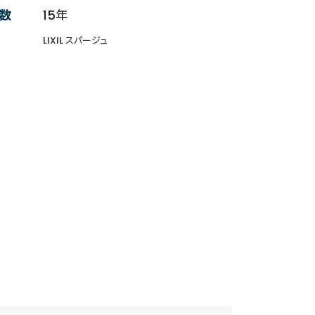
数
15年
LIXIL スパージュ