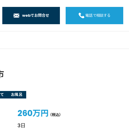
webでお問合せ
電話で相談する
店
店
店
橋店
市
建て
お風呂
260万円
（税込）
3日