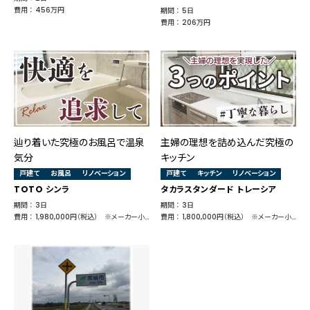
費用 ： 456万円
期間 ： 5日
費用 ： 206万円
辿り着いた究極のお風呂で温泉
主婦の理想を詰め込んだ究極の
気分
キッチン
戸建て
お風呂
リノベーション
戸建て
キッチン
リノベーション
TOTO シンラ
タカラスタンダード トレーシア
期間 ： 3日
期間 ： 3日
費用 ： 1,980,000円（税込） ※メーカー小売価格 1,841,070円
費用 ： 1,800,000円（税込） ※メーカー小売価格 1,140,920円