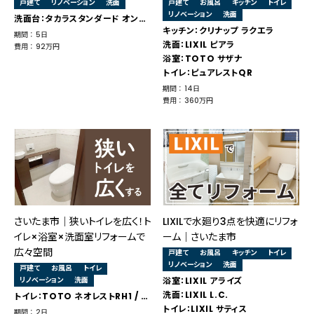
戸建て
リノベーション
洗面
戸建て
お風呂
キッチン
トイレ
リノベーション
洗面
洗面台：タカラスタンダード オンディーヌ
キッチン：クリナップ ラクエラ
期間 ： 5日
洗面：LIXIL ピアラ
費用 ： 92万円
浴室：TOTO サザナ
トイレ：ピュアレストQR
期間 ： 14日
費用 ： 360万円
さいたま市｜狭いトイレを広く！ト
LIXILで水廻り3点を快適にリフォ
イレ×浴室×洗面室リフォームで
ーム｜さいたま市
広々空間
戸建て
お風呂
キッチン
トイレ
リノベーション
洗面
戸建て
お風呂
トイレ
リノベーション
洗面
浴室：LIXIL アライズ
洗面：LIXIL L.C.
トイレ：TOTO ネオレストRH1 / 浴室：タカラスタンダード 伸びの美浴室 / 洗面：タカラスタンダード ファミーユ
トイレ：LIXIL サティス
期間 ： 2日