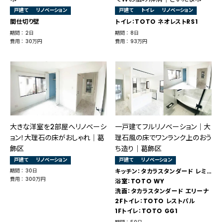
戸建て
リノベーション
戸建て
トイレ
リノベーション
間仕切り壁
トイレ：TOTO ネオレストRS1
期間 ： 2日
期間 ： 8日
費用 ： 30万円
費用 ： 93万円
大きな洋室を2部屋へリノベーシ
一戸建てフルリノベーション│大
ョン！大理石の床がおしゃれ｜葛
理石風の床でワンランク上のおう
飾区
ち造り｜葛飾区
戸建て
リノベーション
戸建て
リノベーション
期間 ： 30日
キッチン：タカラスタンダード レミュー
費用 ： 300万円
浴室：TOTO WY
洗面：タカラスタンダード エリーナ
2Fトイレ：TOTO レストパル
1Fトイレ：TOTO GG1