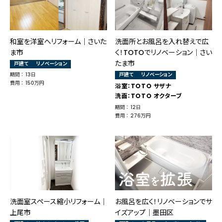
和室を洋室へリフォーム｜さいた
洗面所とお風呂を入れ替えで広
ま市
く！TOTOでリノベーション│さい
たま市
戸建て
リノベーション
期間 ： 13日
戸建て
リノベーション
費用 ： 150万円
浴室：TOTO サザナ
洗面：TOTO オクターブ
期間 ： 12日
費用 ： 276万円
洗面室スペース縮小リフォーム｜
お風呂を広く！リノベーションでサ
上尾市
イズアップ｜墨田区