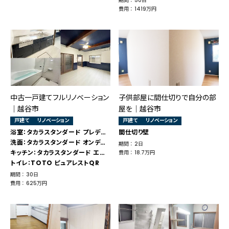
期間 ： 50日
費用 ： 1419万円
中古一戸建てフルリノベーション
子供部屋に間仕切りで自分の部
｜越谷市
屋を│越谷市
戸建て
リノベーション
戸建て
リノベーション
浴室：タカラスタンダード プレデンシア
間仕切り壁
洗面：タカラスタンダード オンディーヌ
期間 ： 2日
キッチン：タカラスタンダード エーデル
費用 ： 18.7万円
トイレ：TOTO ピュアレストQR
期間 ： 30日
費用 ： 625万円