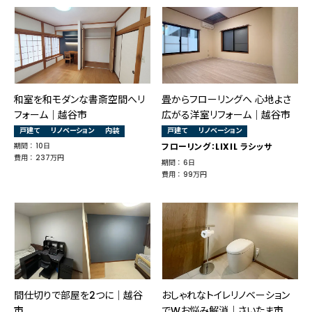
和室を和モダンな書斎空間へリ
畳からフローリングへ 心地よさ
フォーム｜越谷市
広がる洋室リフォーム｜越谷市
戸建て
リノベーション
内装
戸建て
リノベーション
期間 ： 10日
フローリング：LIXIL ラシッサ
費用 ： 237万円
期間 ： 6日
費用 ： 99万円
間仕切りで部屋を2つに│越谷
おしゃれなトイレリノベーション
市
でWお悩み解消｜さいたま市