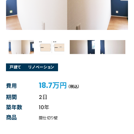
戸建て
リノベーション
18.7万円
費用
（税込）
期間
2日
築年数
10年
商品
間仕切り壁