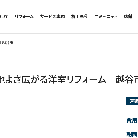
ついて
リフォーム
サービス案内
施工事例
コミュニティ
店舗
トイレのリフォーム
サービスの流れ
施工事例一覧
コミュニティ
越谷
お風呂のリフォーム
相談室・よくある質問
トイレの施工事例
アルブル通信
墨田
｜越谷市
キッチンのリフォーム
お風呂の施工事例
お知らせ
浦和
洗面台のリフォーム
キッチンの施工事例
ブログ
日本
リノベーション
洗面の施工事例
お客様の声
内装のリフォーム
協力会社様専用
地よさ広がる洋室リフォーム｜越谷
水回りのリフォーム
外壁のリフォーム
戸
窓のリフォーム
玄関のリフォーム
費用
期間