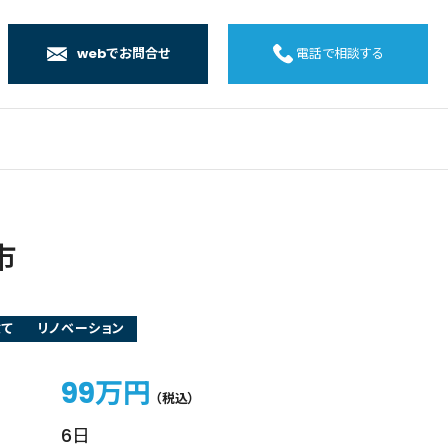
webでお問合せ
電話で相談する
店
店
店
橋店
市
建て
リノベーション
99万円
（税込）
6日