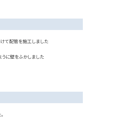
開けて配管を施工しました
ように壁をふかしました
。