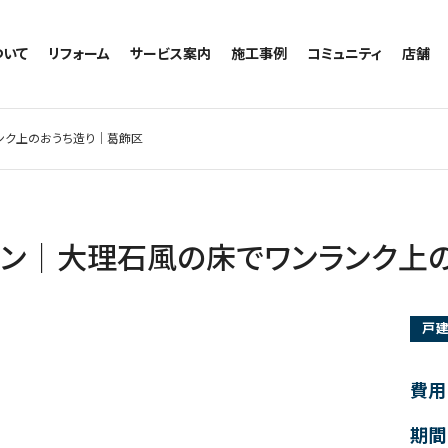
ついて
リフォーム
サービス案内
施工事例
コミュニティ
店舗
トイレのリフォーム
サービスの流れ
施工事例一覧
コミュニティ
越谷
お風呂のリフォーム
相談室・よくある質問
トイレの施工事例
アルブル通信
墨田
ンク上のおうち造り｜葛飾区
キッチンのリフォーム
お風呂の施工事例
お知らせ
浦和
洗面台のリフォーム
キッチンの施工事例
ブログ
日本
リノベーション
洗面の施工事例
お客様の声
内装のリフォーム
協力会社様専用
ョン│大理石風の床でワンランク上
水回りのリフォーム
外壁のリフォーム
戸
窓のリフォーム
玄関のリフォーム
費用
期間