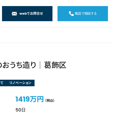
webでお問合せ
電話で相談する
店
店
店
橋店
のおうち造り｜葛飾区
建て
リノベーション
1419万円
（税込）
50日