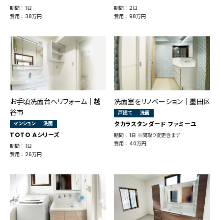
期間 ： 1日
期間 ： 2日
費用 ： 38万円
費用 ： 98万円
お手頃洗面台へリフォーム｜越
洗面室をリノベーション｜墨田区
谷市
戸建て
洗面
マンション
洗面
タカラスタンダード ファミーユ
TOTO Aシリーズ
期間 ： 1日 ※間取り変更含まず
費用 ： 40万円
期間 ： 1日
費用 ： 26万円