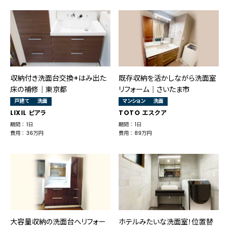
収納付き洗面台交換+はみ出た
既存収納を活かしながら洗面室
床の補修｜東京都
リフォーム｜さいたま市
戸建て
洗面
マンション
洗面
LIXIL ピアラ
TOTO エスクア
期間 ： 1日
期間 ： 1日
費用 ： 36万円
費用 ： 89万円
大容量収納の洗面台へリフォー
ホテルみたいな洗面室！位置替