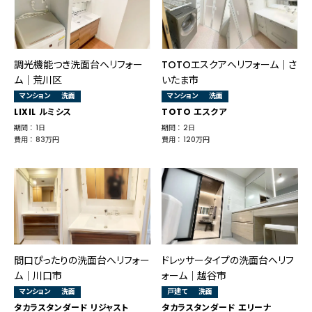
調光機能つき洗面台へリフォー
TOTOエスクアへリフォーム｜さ
ム│荒川区
いたま市
マンション
洗面
マンション
洗面
LIXIL ルミシス
TOTO エスクア
期間 ： 1日
期間 ： 2日
費用 ： 83万円
費用 ： 120万円
間口ぴったりの洗面台へリフォー
ドレッサータイプの洗面台へリフ
ム｜川口市
ォーム｜越谷市
マンション
洗面
戸建て
洗面
タカラスタンダード リジャスト
タカラスタンダード エリーナ