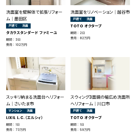
洗面室を壁解体で拡張リフォー
洗面室をリノベーション｜越谷市
ム｜墨田区
戸建て
洗面
戸建て
洗面
TOTO オクターブ
タカラスタンダード ファミーユ
期間 ： 2日
費用 ： 82万円
期間 ： 3日
費用 ： 102万円
スッキリ納まる洗面台へリフォー
スウィング3面鏡の幅広め洗面所
ム｜さいたま市
へリフォーム｜川口市
マンション
洗面
戸建て
洗面
LIXIL L.C.（エルシィ）
TOTO オクターブ
期間 ： 1日
期間 ： 1日
費用 ： 73万円
費用 ： 59万円