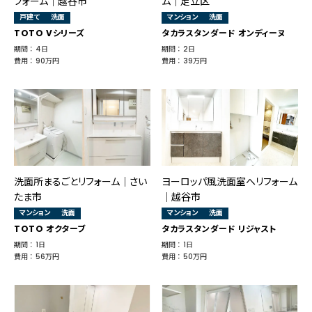
フォーム｜越谷市
ム｜足立区
戸建て
洗面
マンション
洗面
TOTO Vシリーズ
タカラスタンダード オンディーヌ
期間 ： 4日
期間 ： 2日
費用 ： 90万円
費用 ： 39万円
洗面所まるごとリフォーム｜さい
ヨーロッパ風洗面室へリフォーム
たま市
｜越谷市
マンション
洗面
マンション
洗面
TOTO オクターブ
タカラスタンダード リジャスト
期間 ： 1日
期間 ： 1日
費用 ： 56万円
費用 ： 50万円