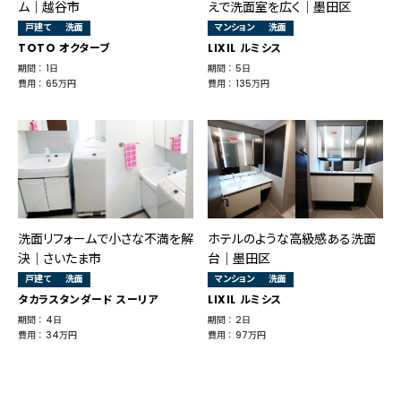
ム｜越谷市
えで洗面室を広く│墨田区
戸建て
洗面
マンション
洗面
TOTO オクターブ
LIXIL ルミシス
期間 ： 1日
期間 ： 5日
費用 ： 65万円
費用 ： 135万円
洗面リフォームで小さな不満を解
ホテルのような高級感ある洗面
決｜さいたま市
台｜墨田区
戸建て
洗面
マンション
洗面
タカラスタンダード スーリア
LIXIL ルミシス
期間 ： 4日
期間 ： 2日
費用 ： 34万円
費用 ： 97万円