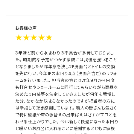
お客様の声
★★★★★
3年ほど前から水まわりの不具合が多発しておりまし
た。 時期的な予定がつかず家族には我慢を強いること
となりましたが昨年意を決し2F洗面台とトイレの交換
を先に行い、今年1Fの水回り4点（洗面台含む）のリフォ
ームを行いました。 担当者の方とは昨年9月から何度
も打合せやショールームに同行してもらいながら商品を
決めたり内装等を決定していきましたが何年も我慢し
た分、なかなか決まらなかったのですが担当者の方に
は辛抱して頂き感謝しています。 職人の皆さんも気さく
で特に壁紙や床の張替えの出来ばえはさすがプロと思
わせる仕上がりでした。 今は新しく快適になった水回り
と暖かいお風呂に入れることに感謝するとともに家族