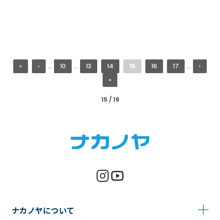
«
‹
...
10
...
13
14
15
16
17
...
›
»
15 / 19
ナカノヤについて