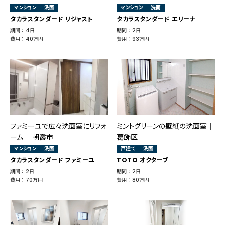
マンション
洗面
マンション
洗面
タカラスタンダード リジャスト
タカラスタンダード エリーナ
期間 ： 4日
期間 ： 2日
費用 ： 40万円
費用 ： 93万円
ファミーユで広々洗面室にリフォ
ミントグリーンの壁紙の洗面室｜
ーム ｜朝霞市
葛飾区
マンション
洗面
戸建て
洗面
タカラスタンダード ファミーユ
TOTO オクターブ
期間 ： 2日
期間 ： 2日
費用 ： 70万円
費用 ： 80万円