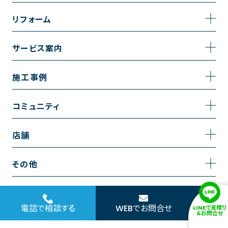
事業内容
リフォーム
企業情報
トイレのリフォーム
サービス案内
採用情報
お風呂のリフォーム
サービスの流れ
施工事例
コーポレートサイト
キッチンのリフォーム
相談室・よくある質問
施工事例一覧
コミュニティ
洗面台のリフォーム
トイレの施工事例
コミュニティ
店舗
リノベーション
お風呂の施工事例
アルブル通信
越谷店
内装のリフォーム
その他
キッチンの施工事例
お知らせ
墨田店
水回りのリフォーム
お問い合わせ
洗面の施工事例
ブログ
浦和店
電話で相談する
WEBでお問合せ
LINEで見積り
外壁のリフォーム
サイトポリシー
＆お問合せ
お客様の声