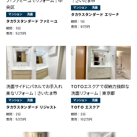
プ！ファミーユでリフォーム｜中
｜さいたま市
央区
マンション
洗面
マンション
洗面
タカラスタンダード エリーナ
タカラスタンダード ファミーユ
期間 ： 1日
費用 ： 91万円
期間 ： 3日
費用 ： 52万円
洗面サイドにパネルでお手入れ
TOTOエスクアで収納力抜群な
楽なリフォーム│さいたま市
洗面リフォーム│東京都
マンション
洗面
マンション
洗面
タカラスタンダード リジャスト
TOTO エスクア
期間 ： 2日
期間 ： 2日
費用 ： 53万円
費用 ： 102万円