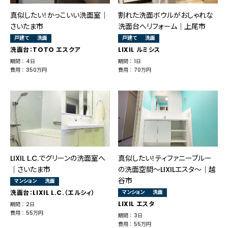
真似したい！かっこいい洗面室│
割れた洗面ボウルがおしゃれな
さいたま市
洗面台へリフォーム｜上尾市
戸建て
洗面
戸建て
洗面
洗面台：TOTO エスクア
LIXIL ルミシス
期間 ： 4日
期間 ： 1日
費用 ： 350万円
費用 ： 70万円
LIXIL L.C.でグリーンの洗面室へ
真似したい！ティファニーブルー
｜さいたま市
の洗面空間～LIXILエスタ～｜越
谷市
マンション
洗面
洗面台：LIXIL L.C.（エルシィ）
マンション
洗面
LIXIL エスタ
期間 ： 2日
費用 ： 55万円
期間 ： 3日
費用 ： 55万円