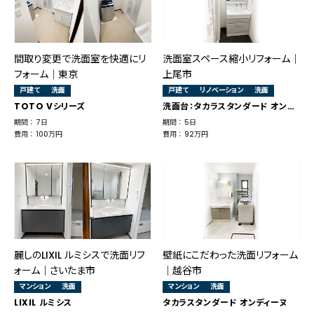
間取り変更で洗面室を快適にリ
洗面室スペース縮小リフォーム｜
フォーム│東京
上尾市
戸建て
洗面
戸建て
リノベーション
洗面
TOTO Vシリーズ
洗面台：タカラスタンダード オンディーヌ
期間 ： 7日
期間 ： 5日
費用 ： 100万円
費用 ： 92万円
麗しのLIXIL ルミシスで洗面リフ
壁紙にこだわった洗面リフォーム
ォーム｜さいたま市
｜越谷市
マンション
洗面
マンション
洗面
LIXIL ルミシス
タカラスタンダード オンディーヌ