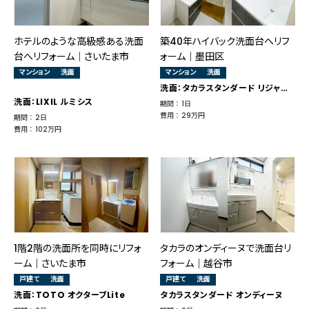
ホテルのような高級感ある洗面
築40年ハイバック洗面台へリフ
台へリフォーム｜さいたま市
ォーム｜墨田区
マンション
洗面
マンション
洗面
洗面：タカラスタンダード リジャスト
洗面：LIXIL ルミシス
期間 ： 1日
費用 ： 29万円
期間 ： 2日
費用 ： 102万円
1階2階の洗面所を同時にリフォ
タカラのオンディーヌで洗面台リ
ーム｜さいたま市
フォーム｜越谷市
戸建て
洗面
戸建て
洗面
洗面：TOTO オクターブLite
タカラスタンダード オンディーヌ