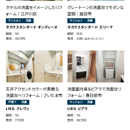
ホテルの洗面をイメージしたリフ
グレートーンの洗面台でモダンな
ォーム｜江戸川区
空間｜越谷市
マンション
洗面
マンション
洗面
タカラスタンダード オンディーヌ
タカラスタンダード エリーナ
期間 ： 1日
期間 ： 15日
費用 ： 45万円
費用 ： お問い合わせください
天井アクセントカラーが素敵な
洗面室内装＆ピアラで洗面台リ
洗面台へリフォーム｜さいたま市
フォーム｜春日部市
戸建て
洗面
マンション
洗面
LIXIL クレヴィ
LIXIL ピアラ
期間 ： 1日
期間 ： 1日
費用 ： 71万円
費用 ： 36万円