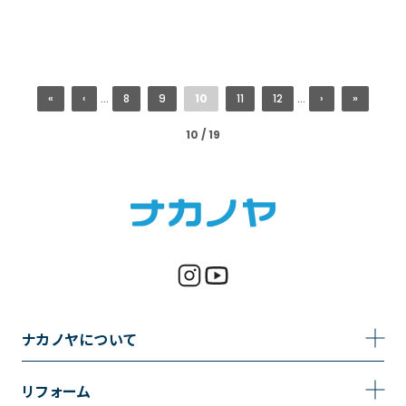
«
‹
...
8
9
10
11
12
...
›
»
10 / 19
ナカノヤについて
事業内容
リフォーム