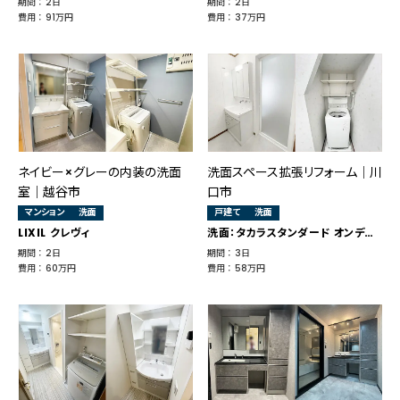
期間 ： 2日
期間 ： 2日
費用 ： 91万円
費用 ： 37万円
ネイビー×グレーの内装の洗面
洗面スペース拡張リフォーム｜川
室｜越谷市
口市
マンション
洗面
戸建て
洗面
LIXIL クレヴィ
洗面：タカラスタンダード オンディーヌ
期間 ： 2日
期間 ： 3日
費用 ： 60万円
費用 ： 58万円