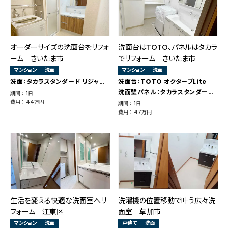
オーダーサイズの洗面台をリフォ
洗面台はTOTO、パネルはタカラ
ーム｜さいたま市
でリフォーム｜さいたま市
マンション
洗面
マンション
洗面
洗面：タカラスタンダード リジャスト
洗面台：TOTO オクターブLite
洗面壁パネル：タカラスタンダード エマウォール
期間 ： 1日
費用 ： 44万円
期間 ： 1日
費用 ： 47万円
生活を変える快適な洗面室へリ
洗濯機の位置移動で叶う広々洗
フォーム｜江東区
面室｜草加市
マンション
洗面
戸建て
洗面