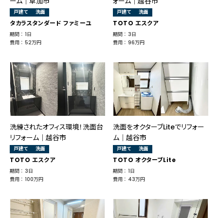
ーム｜草加市
ォーム｜越谷市
戸建て
洗面
戸建て
洗面
タカラスタンダード ファミーユ
TOTO エスクア
期間 ： 1日
期間 ： 3日
費用 ： 52万円
費用 ： 96万円
洗練されたオフィス環境！洗面台
洗面をオクターブLiteでリフォー
リフォーム｜越谷市
ム│越谷市
戸建て
洗面
戸建て
洗面
TOTO エスクア
TOTO オクターブLite
期間 ： 3日
期間 ： 1日
費用 ： 100万円
費用 ： 43万円