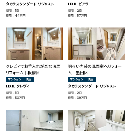
タカラスタンダード リジャスト
LIXIL ピアラ
期間 ： 1日
期間 ： 2日
費用 ： 44万円
費用 ： 57万円
クレビィでお手入れが楽な洗面
明るい内装の洗面室へリフォー
リフォーム｜板橋区
ム│墨田区
マンション
洗面
マンション
洗面
LIXIL クレヴィ
タカラスタンダード リジャスト
期間 ： 1日
期間 ： 2日
費用 ： 53万円
費用 ： 39万円