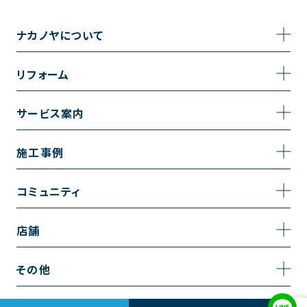
ナカノヤについて
事業内容
リフォーム
企業情報
トイレのリフォーム
サービス案内
採用情報
お風呂のリフォーム
サービスの流れ
施工事例
コーポレートサイト
キッチンのリフォーム
相談室・よくある質問
施工事例一覧
コミュニティ
洗面台のリフォーム
トイレの施工事例
コミュニティ
店舗
リノベーション
お風呂の施工事例
アルブル通信
越谷店
内装のリフォーム
その他
キッチンの施工事例
お知らせ
墨田店
水回りのリフォーム
お問い合わせ