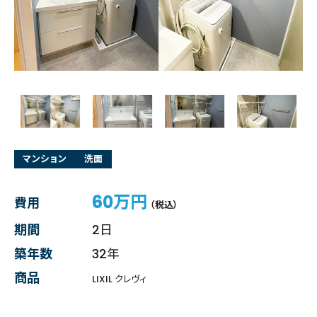
マンション
洗面
60万円
費用
（税込）
期間
2日
築年数
32年
商品
LIXIL クレヴィ