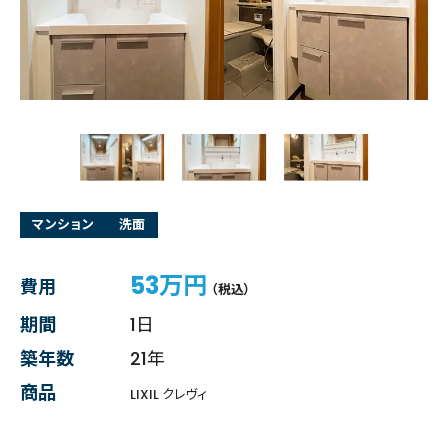
マンション
洗面
53万円
費用
（税込）
期間
1日
築年数
21年
商品
LIXIL クレヴィ