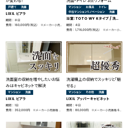
が変わる！
洗面・トイレ 3点リフォーム
戸建て
洗面
マンション
お風呂
トイレ
中古マンションリノベーション
洗面
LIXIL ピアラ
浴室：TOTO WY Kタイプ / 洗面台：TOTO サクア / トイレ：TOTO ピュアレストQR
期間 ： 半日
費用 ： 160,000円（税込） ※メーカー小売価格 160,700円
期間 ： 4日
費用 ： 1,716,000円（税込） ※メーカー小売価格 1,646,920円（浴室：1,129,480円＋洗面：292,600円＋トイレ：224,840円）
洗面室の収納を増やしたいお悩
洗濯機上の収納でスッキリと「魅
みはキャビネットで解決
せる」
マンション
洗面
マンション
その他
洗面
LIXIL ピアラ
LIXIL アッパーキャビネット
期間 ： 1日
期間 ： 半日
費用 ： 352,000円 ※メーカー小売価格 391,270円
費用 ： 80,000円 ※メーカー小売価格 64,680円