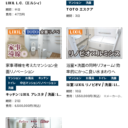
LIXIL L.C. （エルシィ）
マンション
洗面
TOTO エスクア
期間 ： 半日
費用 ： 47万円
期間 ： 3日
家事導線を考えたマンション全
浴室×洗面の同時リフォーム！効
面リノベーション
率的にかっこ良い水まわりへ
マンション
お風呂
キッチン
マンション
お風呂
トイレ
洗面
トイレ
中古マンションリノベーション
浴室：LIXIL リノビオV / 洗面：LIXIL ルミシス / トイレ：LIXIL アメージュZ
洗面
期間 ： 10日
キッチン：LIXIL アレスタ / 洗面：LIXIL ピアラ / 浴室：TOTO WG / トイレ：TOTO ネオレスト
費用 ： 1,550,000円（税込） ※メーカー小売価格 1,925,055円
期間 ： 21日
費用 ： 6,500,000円（税込）