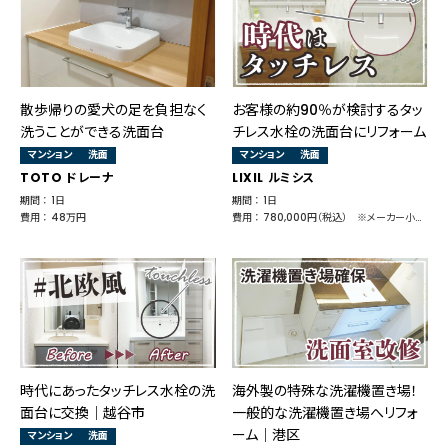
散歩帰りの愛犬の足を負担なく
お客様の約90％が検討するタッ
洗うことができる洗面台
チレス水栓の洗面台にリフォーム
マンション
洗面
マンション
洗面
TOTO ドレーナ
LIXIL ルミシス
期間 ： 1日
期間 ： 1日
費用 ： 48万円
費用 ： 780,000円（税込） ※メーカー小売価格 639,100円
時代にあったタッチレス水栓の洗
海外製の特殊な洗濯機置き場！
面台に交換｜越谷市
一般的な洗濯機置き場へリフォ
ーム｜港区
マンション
洗面