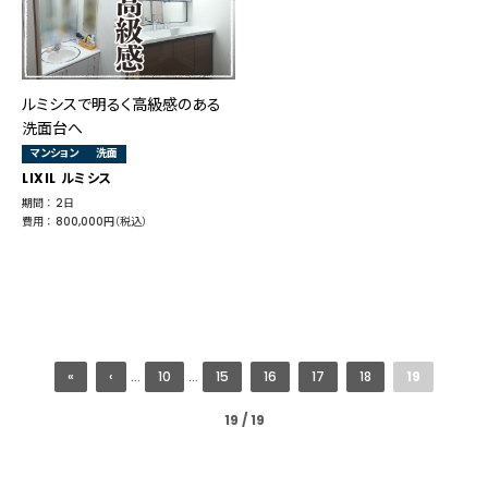
ルミシスで明るく高級感のある
洗面台へ
マンション
洗面
LIXIL ルミシス
期間 ： 2日
費用 ： 800,000円（税込）
«
‹
...
10
...
15
16
17
18
19
19 / 19