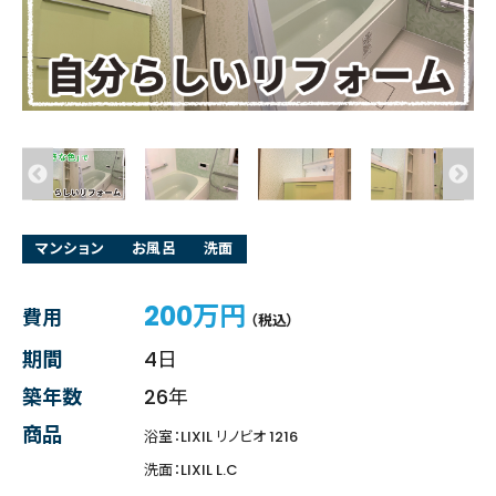
マンション
お風呂
洗面
200万円
費用
（税込）
期間
4日
築年数
26年
商品
浴室：LIXIL リノビオ 1216
洗面：LIXIL L.C