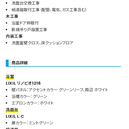
洗面台交換工事
給湯器取付工事（配管、電気、ガス工事含む）
木工事
浴室ドア枠取付
新規吊り戸設置工事
内装工事
洗面室壁クロス、床クッションフロア
商品詳細
浴室
LIXIL リノビオ1216
壁パネル：アクセントカラー グリーンリーフ、周辺 ホワイト
浴槽カラー：グリーン
エプロンカラー：ホワイト
洗面台
LIXIL L.C
扉カラー：ミントグリーン