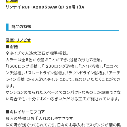
給湯器
リンナイ RUF-A2005SAW（B） 20号 13A
商品の特徴
浴室：リノビオ
■浴槽
全タイプで人造大理石が標準搭載。
カラーは全6色から選ぶことができ、浴槽の形も7種類。
「1600ロング浴槽」、「1200ロング浴槽」、「ワイド浴槽」、「エコベ
ンチ浴槽」、「スレートライン浴槽」、「ラウンドライン浴槽」、「アーチ
ライン浴槽」から入浴スタイルによって、お選びいただくことができ
ます。
マンションの限られたスペースでコンパクトなものしか設置できな
い場合でも、十分におくつろぎいただける工夫が施されています。
■キレイサーモフロア
最大の特徴はお手入れのしやすさです。
床の溝が浅くつくられており、日々のお手入れでスポンジが溝の奥