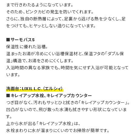
まで行きわたるようになっています。
そのため、ピンクカビの発生を防いでくれます。
さらに、独自の断熱層によって、足裏から逃げる熱を少なくし、足
をつけても、ヒヤッとしない造りになっています。
■サーモバスS
保温性に優れた浴槽。
温まったお湯が冷めにくい浴槽保温材と、保温フタの「ダブル保
温」構造で、お湯をさめにくくします。
入浴時間の異なる家族でも、時間を気にせず入浴が可能となって
います。
洗面台：LIXIL L.C.（エルシィ）
■キレイアップ水栓、キレイアップカウンター
つぎ目がなく、汚れもサッとひと拭きの「キレイアップカウンター」。
凹凸がないので、飛び散った水滴も拭きやすい形状になっていま
す。
上から水が出る「キレイアップ水栓」は、
水栓まわりに水が溜まりにくいのでお掃除が簡単です。