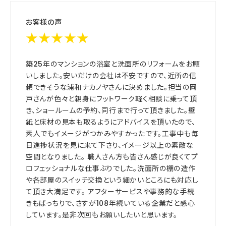
お客様の声
★★★★★
築25年のマンションの浴室と洗面所のリフォームをお願
いしました。安いだけの会社は不安ですので、近所の信
頼できそうな浦和ナカノヤさんに決めました。担当の岡
戸さんが色々と親身にフットワーク軽く相談に乗って頂
き、ショールームの予約、同行まで行って頂きました。壁
紙と床材の見本も取るようにアドバイスを頂いたので、
素人でもイメージがつかみやすかったです。工事中も毎
日進捗状況を見に来て下さり、イメージ以上の素敵な
空間となりました。 職人さん方も皆さん感じが良くてプ
ロフェッショナルな仕事ぶりでした。洗面所の棚の造作
や各部屋のスイッチ交換という細かいところにも対応し
て頂き大満足です。 アフターサービスや事務的な手続
きもばっちりで、さすが108年続いている企業だと感心
しています。是非次回もお願いしたいと思います。