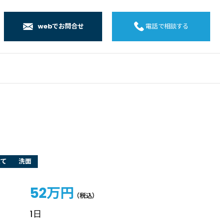
webでお問合せ
電話で相談する
店
店
店
橋店
建て
洗面
52万円
（税込）
1日