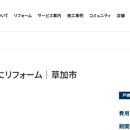
ついて
リフォーム
サービス案内
施工事例
コミュニティ
店舗
トイレのリフォーム
サービスの流れ
施工事例一覧
コミュニティ
越谷
お風呂のリフォーム
相談室・よくある質問
トイレの施工事例
アルブル通信
墨田
キッチンのリフォーム
お風呂の施工事例
お知らせ
浦和
洗面台のリフォーム
キッチンの施工事例
ブログ
日本
リノベーション
洗面の施工事例
お客様の声
内装のリフォーム
協力会社様専用
にリフォーム｜草加市
水回りのリフォーム
外壁のリフォーム
戸
窓のリフォーム
玄関のリフォーム
費用
期間