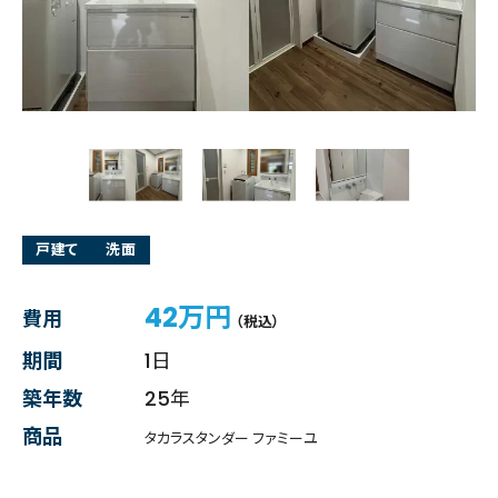
戸建て
洗面
42万円
費用
（税込）
期間
1日
築年数
25年
商品
タカラスタンダー ファミーユ