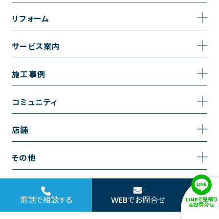
事業内容
リフォーム
企業情報
トイレのリフォーム
サービス案内
採用情報
お風呂のリフォーム
サービスの流れ
施工事例
コーポレートサイト
キッチンのリフォーム
相談室・よくある質問
施工事例一覧
コミュニティ
洗面台のリフォーム
トイレの施工事例
コミュニティ
店舗
リノベーション
お風呂の施工事例
アルブル通信
越谷店
内装のリフォーム
その他
キッチンの施工事例
お知らせ
墨田店
水回りのリフォーム
お問い合わせ
洗面の施工事例
ブログ
浦和店
電話で相談する
WEBでお問合せ
LINEで見積り
外壁のリフォーム
サイトポリシー
＆お問合せ
お客様の声