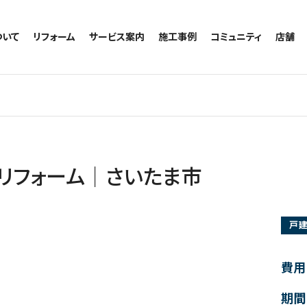
ついて
リフォーム
サービス案内
施工事例
コミュニティ
店舗
トイレのリフォーム
サービスの流れ
施工事例一覧
コミュニティ
越谷
お風呂のリフォーム
相談室・よくある質問
トイレの施工事例
アルブル通信
墨田
キッチンのリフォーム
お風呂の施工事例
お知らせ
浦和
洗面台のリフォーム
キッチンの施工事例
ブログ
日本
リノベーション
洗面の施工事例
お客様の声
内装のリフォーム
協力会社様専用
リフォーム｜さいたま市
水回りのリフォーム
外壁のリフォーム
戸
窓のリフォーム
玄関のリフォーム
費用
期間