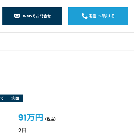
webでお問合せ
電話で相談する
店
店
店
橋店
建て
洗面
91万円
（税込）
2日