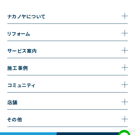
ナカノヤについて
事業内容
リフォーム
企業情報
トイレのリフォーム
サービス案内
採用情報
お風呂のリフォーム
サービスの流れ
施工事例
コーポレートサイト
キッチンのリフォーム
相談室・よくある質問
施工事例一覧
コミュニティ
洗面台のリフォーム
トイレの施工事例
コミュニティ
店舗
リノベーション
お風呂の施工事例
アルブル通信
越谷店
内装のリフォーム
その他
キッチンの施工事例
お知らせ
墨田店
水回りのリフォーム
お問い合わせ