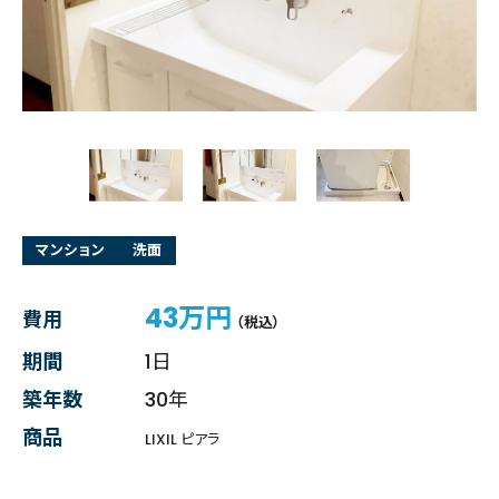
マンション
洗面
43万円
費用
（税込）
期間
1日
築年数
30年
商品
LIXIL ピアラ