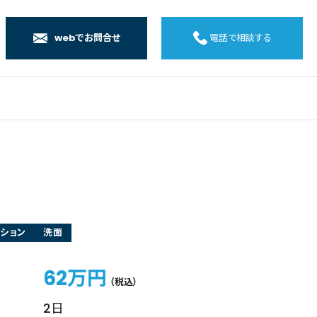
webでお問合せ
電話で相談する
店
店
店
橋店
ション
洗面
62万円
（税込）
2日