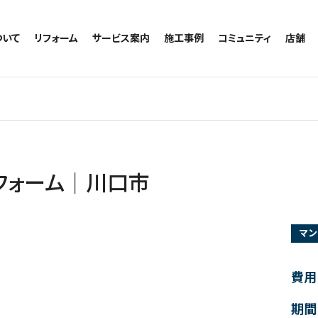
ついて
リフォーム
サービス案内
施工事例
コミュニティ
店舗
トイレのリフォーム
サービスの流れ
施工事例一覧
コミュニティ
越谷
お風呂のリフォーム
相談室・よくある質問
トイレの施工事例
アルブル通信
墨田
キッチンのリフォーム
お風呂の施工事例
お知らせ
浦和
洗面台のリフォーム
キッチンの施工事例
ブログ
日本
リノベーション
洗面の施工事例
お客様の声
内装のリフォーム
協力会社様専用
フォーム｜川口市
水回りのリフォーム
外壁のリフォーム
マン
窓のリフォーム
玄関のリフォーム
費用
期間