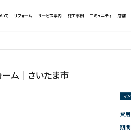
ついて
リフォーム
サービス案内
施工事例
コミュニティ
店舗
トイレのリフォーム
サービスの流れ
施工事例一覧
コミュニティ
越谷
お風呂のリフォーム
相談室・よくある質問
トイレの施工事例
アルブル通信
墨田
キッチンのリフォーム
お風呂の施工事例
お知らせ
浦和
洗面台のリフォーム
キッチンの施工事例
ブログ
日本
リノベーション
洗面の施工事例
お客様の声
内装のリフォーム
協力会社様専用
ォーム｜さいたま市
水回りのリフォーム
外壁のリフォーム
マン
窓のリフォーム
玄関のリフォーム
費用
期間