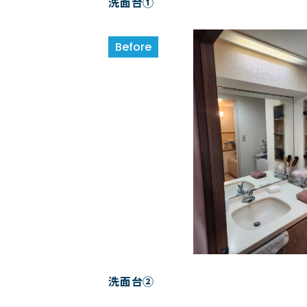
洗面台①
洗面台②