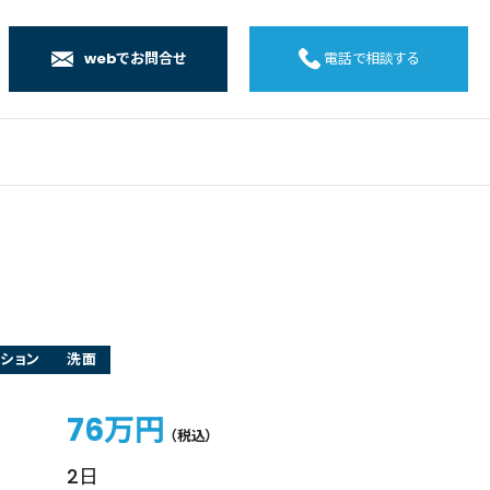
webでお問合せ
電話で相談する
店
店
店
橋店
ション
洗面
76万円
（税込）
2日