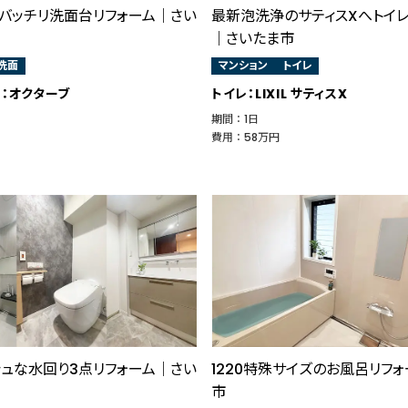
バッチリ洗面台リフォーム｜さい
最新泡洗浄のサティスXへトイレ
｜さいたま市
洗面
マンション
トイレ
O：オクターブ
トイレ：LIXIL サティスX
期間 ： 1日
費用 ： 58万円
シュな水回り3点リフォーム｜さい
1220特殊サイズのお風呂リフ
市