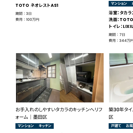
マンション
TOTO ネオレストAS1
浴室：タカラ
期間 ： 3日
洗面：TOT
費用 ： 100万円
トイレ：LIXI
期間 ： 7日
費用 ： 344万
お手入れのしやすいタカラのキッチンへリフ
築30年タ
ォーム｜墨田区
区
マンション
キッチン
戸建て
お風