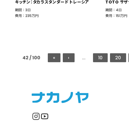
キッチン：タカラスタンダード トレーシア
TOTO サザ
期間 ： 3日
期間 ： 4日
費用 ： 235万円
費用 ： 151万円
42 / 100
«
‹
...
10
20