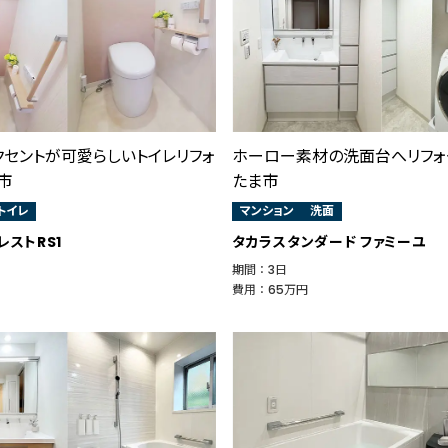
クセントが可愛らしいトイレリフォ
ホーロー素材の洗面台へリフォ
市
たま市
トイレ
マンション
洗面
レストRS1
タカラスタンダード ファミーユ
期間 ： 3日
費用 ： 65万円