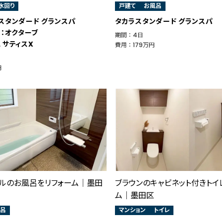
水回り
戸建て
お風呂
スタンダード グランスパ
タカラスタンダード グランスパ
O：オクターブ
期間 ： 4日
L サティスX
費用 ： 179万円
円
イルのお風呂をリフォーム│墨田
ブラウンのキャビネット付きトイ
ム｜墨田区
呂
マンション
トイレ