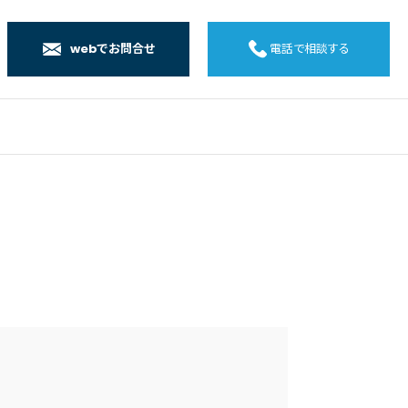
webでお問合せ
電話で相談する
店
店
店
橋店