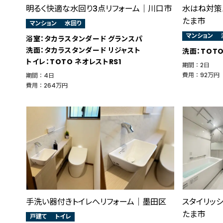
明るく快適な水回り3点リフォーム｜川口市
水はね対策
たま市
マンション
水回り
マンション
浴室：タカラスタンダード グランスパ
洗面：タカラスタンダード リジャスト
洗面：TOT
トイレ：TOTO ネオレストRS1
期間 ： 2日
費用 ： 92万円
期間 ： 4日
費用 ： 264万円
手洗い器付きトイレへリフォーム｜墨田区
スタイリッ
たま市
戸建て
トイレ