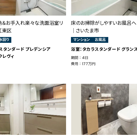
納＆お手入れ楽々な洗面浴室リ
床のお掃除がしやすいお風呂へ
江東区
｜さいたま市
水回り
マンション
お風呂
スタンダード プレデンシア
浴室：タカラスタンダード グラン
 クレヴィ
期間 ： 4日
費用 ： 177万円