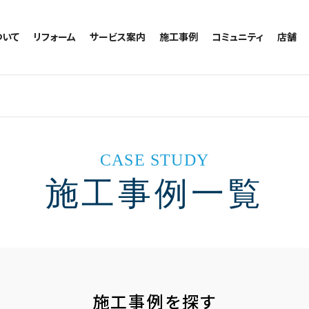
ついて
リフォーム
サービス案内
施工事例
コミュニティ
店舗
トイレのリフォーム
サービスの流れ
施工事例一覧
コミュニティ
越谷
お風呂のリフォーム
相談室・よくある質問
トイレの施工事例
アルブル通信
墨田
キッチンのリフォーム
お風呂の施工事例
お知らせ
浦和
洗面台のリフォーム
キッチンの施工事例
ブログ
日本
リノベーション
洗面の施工事例
お客様の声
CASE STUDY
内装のリフォーム
協力会社様専用
施工事例一覧
水回りのリフォーム
外壁のリフォーム
窓のリフォーム
玄関のリフォーム
施工事例を探す