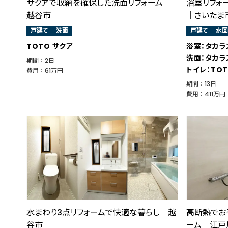
サクアで収納を確保した洗面リフォーム│
浴室リフォ
越谷市
｜さいたま
戸建て
洗面
戸建て
水回
TOTO サクア
浴室：タカラ
洗面：タカラ
期間 ： 2日
トイレ：TOT
費用 ： 61万円
期間 ： 13日
費用 ： 411万円
水まわり3点リフォームで快適な暮らし│越
高断熱でお
谷市
ーム｜江戸