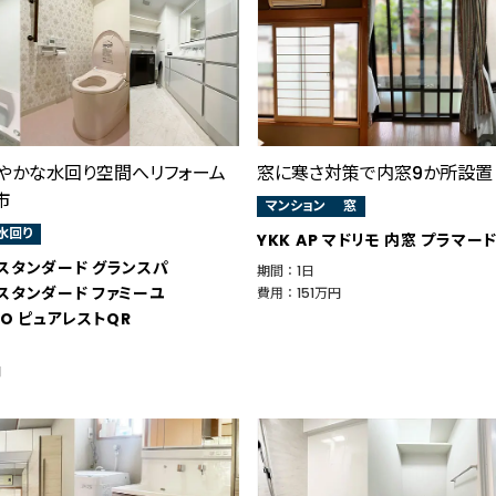
やかな水回り空間へリフォーム
窓に寒さ対策で内窓9か所設置
市
マンション
窓
水回り
YKK AP マドリモ 内窓 プラマー
スタンダード グランスパ
期間 ： 1日
スタンダード ファミーユ
費用 ： 151万円
TO ピュアレストQR
円