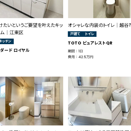
けたいというご要望を叶えたキッ
オシャレな内装のトイレ│越谷
ーム│江東区
戸建て
トイレ
キッチン
TOTO ピュアレストQR
ダード ロイヤル
期間 ： 1日
費用 ： 42.5万円