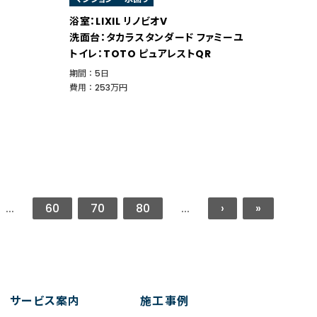
浴室：LIXIL リノビオV
洗面台：タカラスタンダード ファミーユ
トイレ：TOTO ピュアレストQR
期間 ： 5日
費用 ： 253万円
...
60
70
80
...
›
»
サービス案内
施工事例