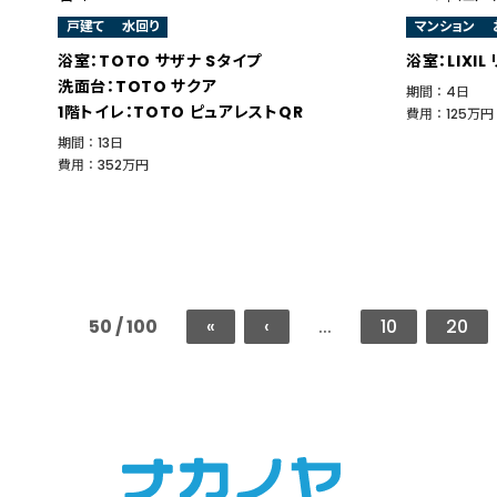
戸建て
水回り
マンション
浴室：TOTO サザナ Sタイプ
浴室：LIXIL
洗面台：TOTO サクア
期間 ： 4日
1階トイレ：TOTO ピュアレストQR
費用 ： 125万円
期間 ： 13日
費用 ： 352万円
50 / 100
«
‹
...
10
20