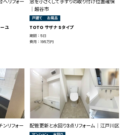
台へリフォー
窓を小さくして手すりの取り付け位置確保
│越谷市
戸建て
お風呂
ミーユ
TOTO サザナ Sタイプ
期間 ： 5日
費用 ： 195万円
チンリフォー
配管更新と水回り3点リフォーム｜江戸川区
マンション
水回り