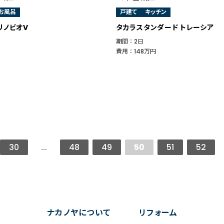
お風呂
戸建て
キッチン
 リノビオV
タカラスタンダード トレーシア
期間 ： 2日
費用 ： 148万円
30
...
48
49
50
51
52
ナカノヤについて
リフォーム