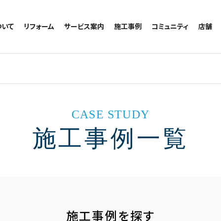
ついて
リフォーム
サービス案内
施工事例
コミュニティ
店舗
トイレのリフォーム
サービスの流れ
施工事例一覧
コミュニティ
越谷
お風呂のリフォーム
相談室・よくある質問
トイレの施工事例
アルブル通信
墨田
キッチンのリフォーム
お風呂の施工事例
お知らせ
浦和
洗面台のリフォーム
キッチンの施工事例
ブログ
日本
リノベーション
洗面の施工事例
お客様の声
CASE STUDY
内装のリフォーム
協力会社様専用
施工事例一覧
水回りのリフォーム
外壁のリフォーム
窓のリフォーム
玄関のリフォーム
施工事例を探す