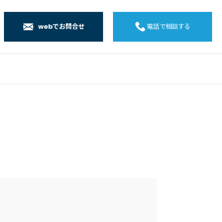
webでお問合せ
電話で相談する
店
店
店
橋店