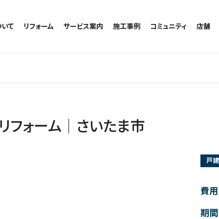
ついて
リフォーム
サービス案内
施工事例
コミュニティ
店舗
トイレのリフォーム
サービスの流れ
施工事例一覧
コミュニティ
越谷
お風呂のリフォーム
相談室・よくある質問
トイレの施工事例
アルブル通信
墨田
キッチンのリフォーム
お風呂の施工事例
お知らせ
浦和
洗面台のリフォーム
キッチンの施工事例
ブログ
日本
リノベーション
洗面の施工事例
お客様の声
内装のリフォーム
協力会社様専用
リフォーム｜さいたま市
水回りのリフォーム
外壁のリフォーム
戸
窓のリフォーム
玄関のリフォーム
費用
期間