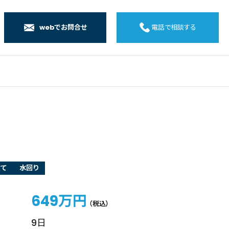
webでお問合せ
電話で相談する
店
店
店
橋店
建て
水回り
649万円
（税込）
9日