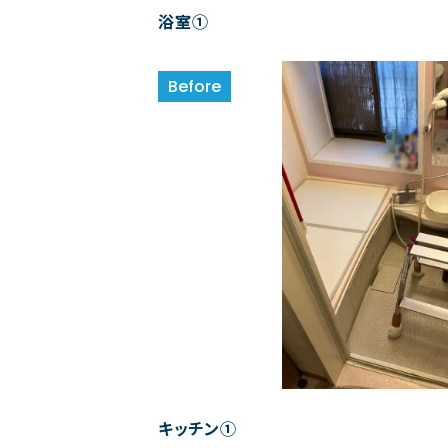
浴室①
キッチン①