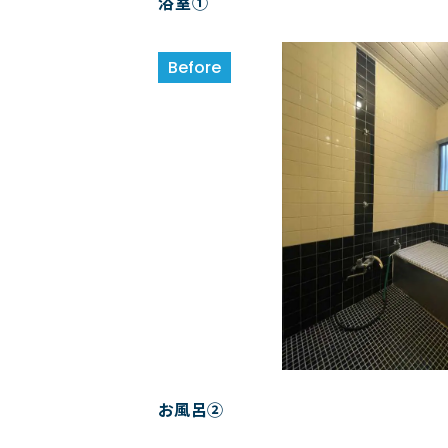
浴室①
お風呂②