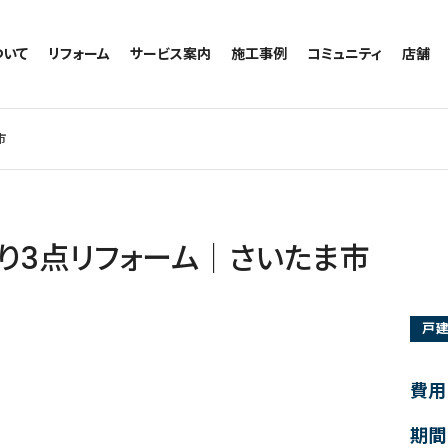
ついて
リフォーム
サービス案内
施工事例
コミュニティ
店舗
トイレのリフォーム
サービスの流れ
施工事例一覧
コミュニティ
越谷
お風呂のリフォーム
相談室・よくある質問
トイレの施工事例
アルブル通信
墨田
市
キッチンのリフォーム
お風呂の施工事例
お知らせ
浦和
洗面台のリフォーム
キッチンの施工事例
ブログ
日本
リノベーション
洗面の施工事例
お客様の声
内装のリフォーム
協力会社様専用
り3点リフォーム｜さいたま市
水回りのリフォーム
外壁のリフォーム
戸
窓のリフォーム
玄関のリフォーム
費用
期間