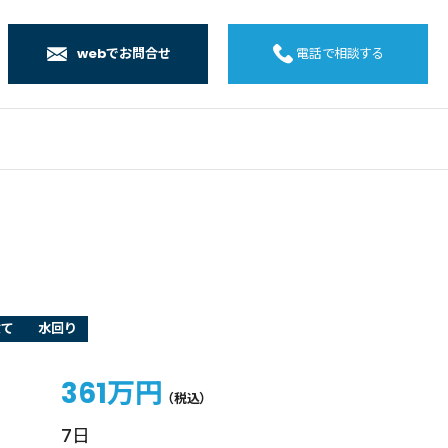
webでお問合せ
電話で相談する
店
店
店
橋店
建て
水回り
361万円
（税込）
7日