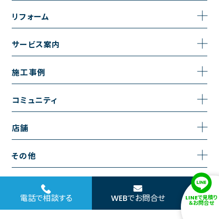
事業内容
リフォーム
企業情報
トイレのリフォーム
サービス案内
採用情報
お風呂のリフォーム
サービスの流れ
施工事例
コーポレートサイト
キッチンのリフォーム
相談室・よくある質問
施工事例一覧
コミュニティ
洗面台のリフォーム
トイレの施工事例
コミュニティ
店舗
リノベーション
お風呂の施工事例
アルブル通信
越谷店
内装のリフォーム
その他
キッチンの施工事例
お知らせ
墨田店
水回りのリフォーム
お問い合わせ
洗面の施工事例
ブログ
浦和店
電話で相談する
WEBでお問合せ
LINEで見積り
外壁のリフォーム
サイトポリシー
＆お問合せ
お客様の声