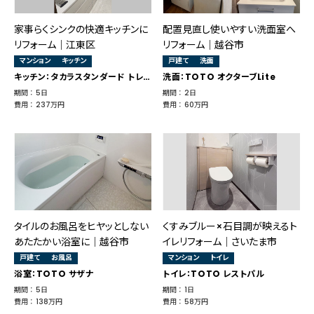
家事らくシンクの快適キッチンに
配置見直し使いやすい洗面室へ
リフォーム｜江東区
リフォーム｜越谷市
マンション
キッチン
戸建て
洗面
キッチン：タカラスタンダード トレーシア
洗面：TOTO オクターブLite
期間 ： 5日
期間 ： 2日
費用 ： 237万円
費用 ： 60万円
タイルのお風呂をヒヤッとしない
くすみブルー×石目調が映えるト
あたたかい浴室に｜越谷市
イレリフォーム｜さいたま市
戸建て
お風呂
マンション
トイレ
浴室：TOTO サザナ
トイレ：TOTO レストパル
期間 ： 5日
期間 ： 1日
費用 ： 138万円
費用 ： 58万円