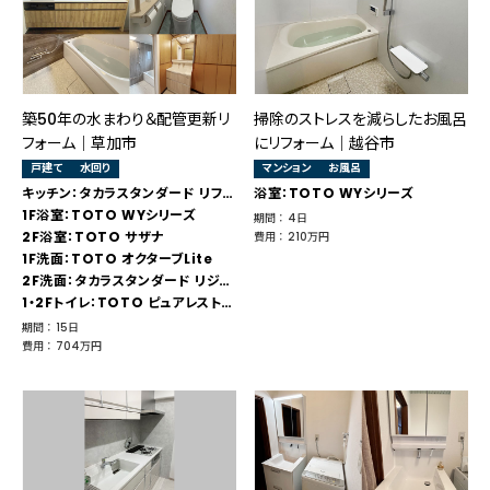
築50年の水まわり＆配管更新リ
掃除のストレスを減らしたお風呂
フォーム｜草加市
にリフォーム｜越谷市
戸建て
水回り
マンション
お風呂
キッチン：タカラスタンダード リフィット
浴室：TOTO WYシリーズ
1F浴室：TOTO WYシリーズ
期間 ： 4日
2F浴室：TOTO サザナ
費用 ： 210万円
1F洗面：TOTO オクターブLite
2F洗面：タカラスタンダード リジャスト
1・2Fトイレ：TOTO ピュアレストQR
期間 ： 15日
費用 ： 704万円