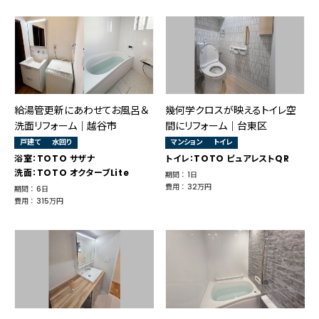
給湯管更新にあわせてお風呂＆
幾何学クロスが映えるトイレ空
洗面リフォーム｜越谷市
間にリフォーム｜台東区
戸建て
水回り
マンション
トイレ
浴室：TOTO サザナ
トイレ：TOTO ピュアレストQR
洗面：TOTO オクターブLite
期間 ： 1日
費用 ： 32万円
期間 ： 6日
費用 ： 315万円