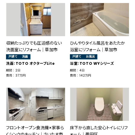
収納たっぷりでも圧迫感のない
ひんやりタイル風呂をあたたか
洗面室にリフォーム｜草加市
浴室にリフォーム｜草加市
戸建て
洗面
戸建て
お風呂
洗面：TOTO オクターブLite
浴室：TOTO WYシリーズ
期間 ： 2日
期間 ： 4日
費用 ： 37万円
費用 ： 142万円
フロントオープン食洗機×家事ら
床下から直した安心トイレにリフ
くシンクのキッチン｜さいたま市
ォーム｜墨田区