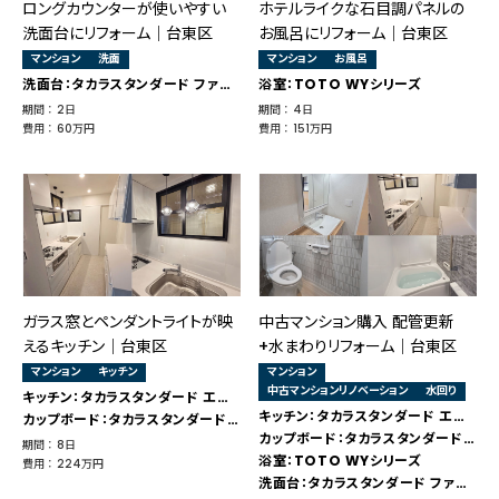
ロングカウンターが使いやすい
ホテルライクな石目調パネルの
洗面台にリフォーム｜台東区
お風呂にリフォーム｜台東区
マンション
洗面
マンション
お風呂
洗面台：タカラスタンダード ファミーユ
浴室：TOTO WYシリーズ
期間 ： 2日
期間 ： 4日
費用 ： 60万円
費用 ： 151万円
ガラス窓とペンダントライトが映
中古マンション購入 配管更新
えるキッチン｜台東区
+水まわりリフォーム｜台東区
マンション
キッチン
マンション
中古マンションリノベーション
水回り
キッチン：タカラスタンダード エーデル
キッチン：タカラスタンダード エーデル
カップボード：タカラスタンダード エーデル
カップボード：タカラスタンダード エーデル
期間 ： 8日
浴室：TOTO WYシリーズ
費用 ： 224万円
洗面台：タカラスタンダード ファミーユ