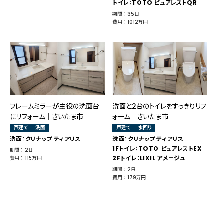
トイレ：TOTO ピュアレストQR
期間 ： 35日
費用 ： 1012万円
フレームミラーが主役の洗面台
洗面と2台のトイレをすっきりリフ
にリフォーム｜さいたま市
ォーム｜さいたま市
戸建て
洗面
戸建て
水回り
洗面：クリナップ ティアリス
洗面：クリナップ ティアリス
1Fトイレ：TOTO ピュアレストEX
期間 ： 2日
2Fトイレ：LIXIL アメージュ
費用 ： 115万円
期間 ： 2日
費用 ： 179万円