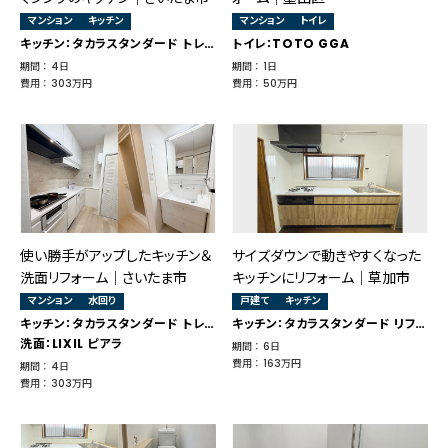
マンション
キッチン
マンション
トイレ
キッチン：タカラスタンダード トレーシア
トイレ：TOTO GGA
期間 ： 4日
期間 ： 1日
費用 ： 303万円
費用 ： 50万円
使い勝手がアップしたキッチン＆
サイズダウンで動きやすくなった
洗面リフォーム｜さいたま市
キッチンにリフォーム｜草加市
マンション
水回り
戸建て
キッチン
キッチン：タカラスタンダード トレーシア
キッチン：タカラスタンダード リフィット
洗面：LIXIL ピアラ
期間 ： 6日
費用 ： 163万円
期間 ： 4日
費用 ： 303万円