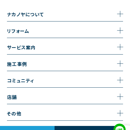
ナカノヤについて
事業内容
リフォーム
企業情報
トイレのリフォーム
サービス案内
採用情報
お風呂のリフォーム
サービスの流れ
施工事例
コーポレートサイト
キッチンのリフォーム
相談室・よくある質問
施工事例一覧
コミュニティ
洗面台のリフォーム
トイレの施工事例
コミュニティ
店舗
リノベーション
お風呂の施工事例
アルブル通信
越谷店
内装のリフォーム
その他
キッチンの施工事例
お知らせ
墨田店
水回りのリフォーム
お問い合わせ