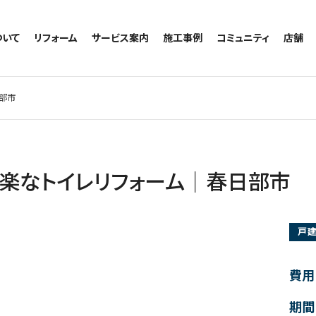
ついて
リフォーム
サービス案内
施工事例
コミュニティ
店舗
トイレのリフォーム
サービスの流れ
施工事例一覧
コミュニティ
越谷
お風呂のリフォーム
相談室・よくある質問
トイレの施工事例
アルブル通信
墨田
部市
キッチンのリフォーム
お風呂の施工事例
お知らせ
浦和
洗面台のリフォーム
キッチンの施工事例
ブログ
日本
リノベーション
洗面の施工事例
お客様の声
内装のリフォーム
協力会社様専用
楽なトイレリフォーム｜春日部市
水回りのリフォーム
外壁のリフォーム
戸
窓のリフォーム
玄関のリフォーム
費用
期間