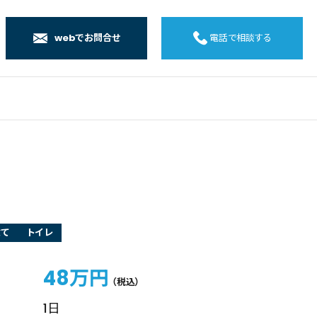
webでお問合せ
電話で相談する
店
店
店
橋店
建て
トイレ
48万円
（税込）
1日