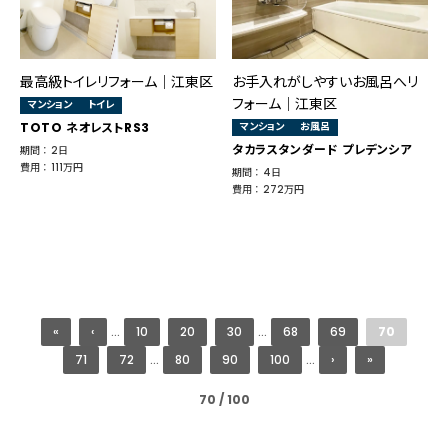
最高級トイレリフォーム｜江東区
お手入れがしやすいお風呂へリ
フォーム｜江東区
マンション
トイレ
TOTO ネオレストRS3
マンション
お風呂
タカラスタンダード プレデンシア
期間 ： 2日
費用 ： 111万円
期間 ： 4日
費用 ： 272万円
«
‹
...
10
20
30
...
68
69
70
71
72
...
80
90
100
...
›
»
70 / 100