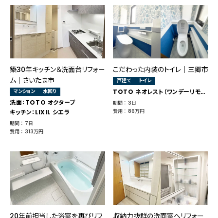
築30年キッチン＆洗面台リフォー
こだわった内装のトイレ｜三郷市
ム｜さいたま市
戸建て
トイレ
マンション
水回り
TOTO ネオレスト（ワンデーリモデル）
洗面：TOTO オクターブ
期間 ： 3日
費用 ： 86万円
キッチン：LIXIL シエラ
期間 ： 7日
費用 ： 313万円
20年前担当した浴室を再びリフ
収納力抜群の洗面室へリフォー