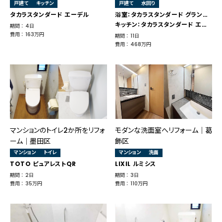
戸建て
キッチン
戸建て
水回り
タカラスタンダード エーデル
浴室：タカラスタンダード グランスパ
キッチン：タカラスタンダード エーデル
期間 ： 4日
費用 ： 163万円
期間 ： 11日
費用 ： 468万円
マンションのトイレ2か所をリフォ
モダンな洗面室へリフォーム｜葛
ーム｜墨田区
飾区
マンション
トイレ
マンション
洗面
TOTO ピュアレストQR
LIXIL ルミシス
期間 ： 2日
期間 ： 3日
費用 ： 35万円
費用 ： 110万円