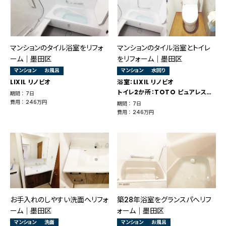
マンションのタイル浴室をリフォ
マンションのタイル浴室とトイレ
ーム｜墨田区
をリフォーム｜墨田区
マンション
お風呂
マンション
水回り
LIXIL リノビオ
浴室：LIXIL リノビオ
トイレ2か所：TOTO ピュアレストQR
期間 ： 7日
費用 ： 246万円
期間 ： 7日
費用 ： 246万円
お手入れのしやすい洗面へリフォ
築28年浴室をグランスパへリフ
ーム｜墨田区
ォーム｜墨田区
マンション
洗面
マンション
お風呂