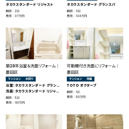
タカラスタンダード リジャスト
タカラスタンダード グランスパ
期間 ： 2日
期間 ： 3日
費用 ： 37万円
費用 ： 134万円
築28年浴室＆洗面リフォーム｜
可動棚付き洗面にリフォーム｜
墨田区
墨田区
マンション
水回り
マンション
洗面
浴室：タカラスタンダード グランスパ
TOTO オクターブ
洗面：タカラスタンダード リジャスト
期間 ： 1日
費用 ： 50万円
期間 ： 5日
費用 ： 191万円