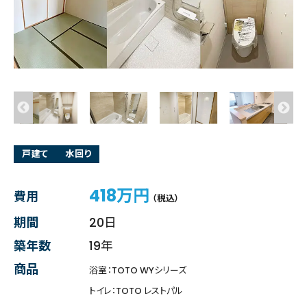
戸建て
水回り
418万円
費用
（税込）
期間
20日
築年数
19年
商品
浴室：TOTO WYシリーズ
トイレ：TOTO レストパル