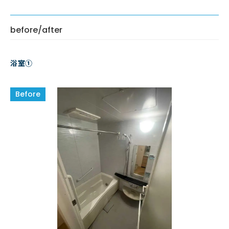
before/after
浴室①