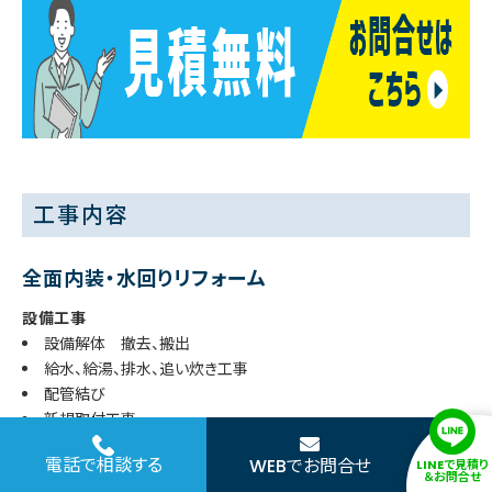
工事内容
全面内装・水回りリフォーム
設備工事
設備解体 撤去、搬出
給水、給湯、排水、追い炊き工事
配管結び
新規取付工事
追い焚き工事
電話で相談する
WEBでお問合せ
LINEで見積り
給湯器交換
＆お問合せ