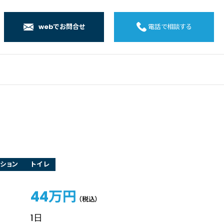
webでお問合せ
電話で相談する
店
店
店
橋店
ション
トイレ
44万円
（税込）
1日