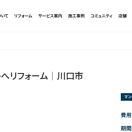
ついて
リフォーム
サービス案内
施工事例
コミュニティ
店舗
トイレのリフォーム
サービスの流れ
施工事例一覧
コミュニティ
越谷
お風呂のリフォーム
相談室・よくある質問
トイレの施工事例
アルブル通信
墨田
キッチンのリフォーム
お風呂の施工事例
お知らせ
浦和
洗面台のリフォーム
キッチンの施工事例
ブログ
日本
リノベーション
洗面の施工事例
お客様の声
内装のリフォーム
協力会社様専用
レへリフォーム｜川口市
水回りのリフォーム
外壁のリフォーム
マン
窓のリフォーム
玄関のリフォーム
費用
期間