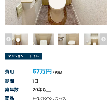
マンション
トイレ
57万円
費用
（税込）
期間
1日
築年数
20年以上
商品
トイレ：TOTO レストパル