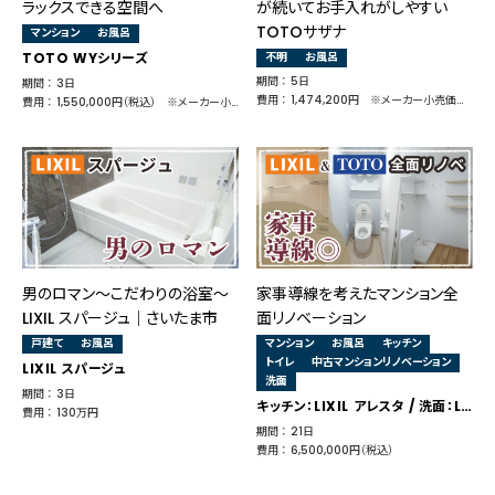
ラックスできる空間へ
が続いてお手入れがしやすい
TOTOサザナ
マンション
お風呂
TOTO WYシリーズ
不明
お風呂
期間 ： 5日
期間 ： 3日
費用 ： 1,474,200円 ※メーカー小売価格 1,067,148円
費用 ： 1,550,000円（税込） ※メーカー小売価格 1,925,055円
男のロマン～こだわりの浴室～
家事導線を考えたマンション全
LIXIL スパージュ｜さいたま市
面リノベーション
戸建て
お風呂
マンション
お風呂
キッチン
トイレ
中古マンションリノベーション
LIXIL スパージュ
洗面
期間 ： 3日
キッチン：LIXIL アレスタ / 洗面：LIXIL ピアラ / 浴室：TOTO WG / トイレ：TOTO ネオレスト
費用 ： 130万円
期間 ： 21日
費用 ： 6,500,000円（税込）