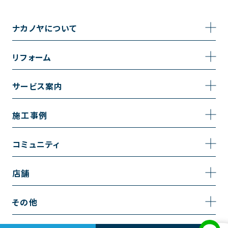
ナカノヤについて
事業内容
リフォーム
企業情報
トイレのリフォーム
サービス案内
採用情報
お風呂のリフォーム
サービスの流れ
施工事例
コーポレートサイト
キッチンのリフォーム
相談室・よくある質問
施工事例一覧
コミュニティ
洗面台のリフォーム
トイレの施工事例
コミュニティ
店舗
リノベーション
お風呂の施工事例
アルブル通信
越谷店
内装のリフォーム
その他
キッチンの施工事例
お知らせ
墨田店
水回りのリフォーム
お問い合わせ