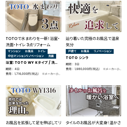
TOTOで水まわりを一新！浴室・
辿り着いた究極のお風呂で温泉
洗面・トイレ 3点リフォーム
気分
マンション
お風呂
トイレ
戸建て
お風呂
リノベーション
中古マンションリノベーション
洗面
TOTO シンラ
浴室：TOTO WY Kタイプ / 洗面台：TOTO サクア / トイレ：TOTO ピュアレストQR
期間 ： 3日
期間 ： 4日
費用 ： 1,980,000円（税込） ※メーカー小売価格 1,841,070円
費用 ： 1,716,000円（税込） ※メーカー小売価格 1,646,920円（浴室：1,129,480円＋洗面：292,600円＋トイレ：224,840円）
お風呂を拡張して足を伸ばしてリ
タイルのお風呂が大変身！温かさ