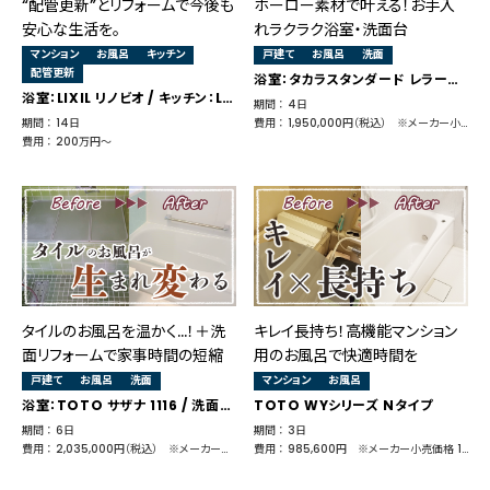
“配管更新”とリフォームで今後も
ホーロー素材で叶える！お手入
安心な生活を。
れラクラク浴室・洗面台
マンション
お風呂
キッチン
戸建て
お風呂
洗面
配管更新
浴室：タカラスタンダード レラージュ 洗面：タカラスタンダード エリーナ
浴室：LIXIL リノビオ / キッチン：LIXIL シエラ
期間 ： 4日
期間 ： 14日
費用 ： 1,950,000円（税込） ※メーカー小売価格 1,376,650円（浴室：1,016,400円＋洗面：360,030円）
費用 ： 200万円～
タイルのお風呂を温かく…！＋洗
キレイ長持ち！高機能マンション
面リフォームで家事時間の短縮
用のお風呂で快適時間を
戸建て
お風呂
洗面
マンション
お風呂
浴室：TOTO サザナ 1116 / 洗面：TOTO サクア
TOTO WYシリーズ Nタイプ
期間 ： 6日
期間 ： 3日
費用 ： 2,035,000円（税込） ※メーカー小売価格 1,700,930円（浴室：1,206,040円＋洗面：307,450円＋その他窓等：187,440円）
費用 ： 985,600円 ※メーカー小売価格 1,114,685円