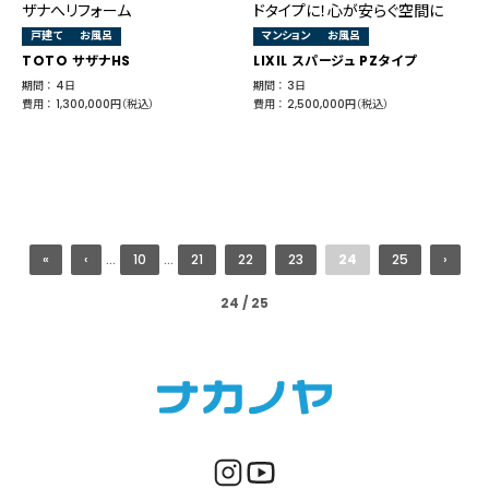
ザナへリフォーム
ドタイプに！心が安らぐ空間に
戸建て
お風呂
マンション
お風呂
TOTO サザナHS
LIXIL スパージュ PZタイプ
期間 ： 4日
期間 ： 3日
費用 ： 1,300,000円（税込）
費用 ： 2,500,000円（税込）
«
‹
...
10
...
21
22
23
24
25
›
24 / 25