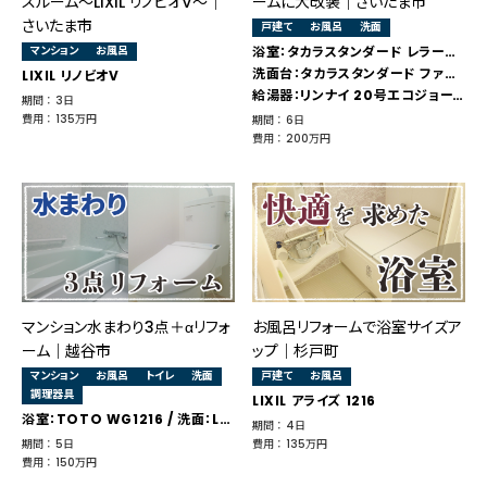
スルーム～LIXIL リノビオV～｜
ームに大改装｜さいたま市
さいたま市
戸建て
お風呂
洗面
マンション
お風呂
浴室：タカラスタンダード レラージュ
洗面台：タカラスタンダード ファミーユ
LIXIL リノビオV
給湯器：リンナイ 20号エコジョーズ
期間 ： 3日
費用 ： 135万円
期間 ： 6日
費用 ： 200万円
マンション水まわり3点＋αリフォ
お風呂リフォームで浴室サイズア
ーム｜越谷市
ップ｜杉戸町
マンション
お風呂
トイレ
洗面
戸建て
お風呂
調理器具
LIXIL アライズ 1216
浴室：TOTO WG1216 / 洗面：LIXIL オフト / トイレ：TOTO ピュアレストMR
期間 ： 4日
期間 ： 5日
費用 ： 135万円
費用 ： 150万円