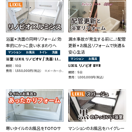
浴室×洗面の同時リフォーム！効
漏水事故が発生する前に…！配管
率的にかっこ良い水まわりへ
更新×お風呂リフォームで快適＆
安心生活
マンション
お風呂
トイレ
洗面
浴室：LIXIL リノビオV / 洗面：LIXIL ルミシス / トイレ：LIXIL アメージュZ
マンション
お風呂
LIXIL リノビオ BYR
期間 ： 10日
費用 ： 1,550,000円（税込） ※メーカー小売価格 1,925,055円
期間 ： 5日
費用 ： 1,000,000円（税込）
寒いタイルのお風呂をTOTOサ
マンションのお風呂をハイグレー