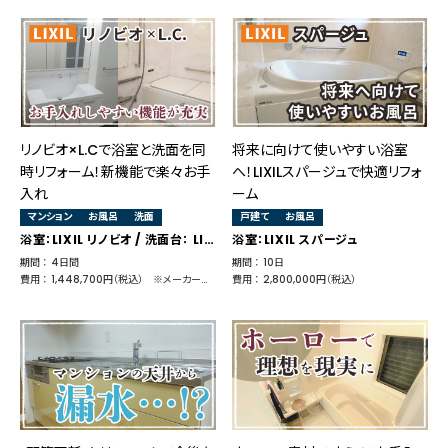
リノビオ×L.Cで浴室と洗面を同
将来に向けて使いやすい浴室
時リフォーム！新機能で楽々お手
へ！LIXILスパージュで快適リフォ
入れ
ーム
マンション
お風呂
洗面
戸建て
お風呂
浴室：LIXIL リノビオ / 洗面台： LIXIL L.C.（エルシィ）
浴室：LIXIL スパージュ
期間 ： 4日間
期間 ： 10日
費用 ： 1,448,700円（税込） ※メーカー小売価格 1,640,980円（浴室：1,251,580円＋洗面：389,400円）
費用 ： 2,800,000円（税込）