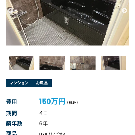
マンション
お風呂
150万円
費用
（税込）
期間
4日
築年数
6年
商品
LIXIL リノビオV