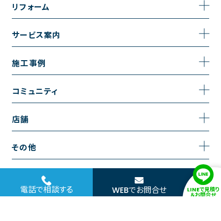
事業内容
リフォーム
企業情報
トイレのリフォーム
サービス案内
採用情報
お風呂のリフォーム
サービスの流れ
施工事例
コーポレートサイト
キッチンのリフォーム
相談室・よくある質問
施工事例一覧
コミュニティ
洗面台のリフォーム
トイレの施工事例
コミュニティ
店舗
リノベーション
お風呂の施工事例
アルブル通信
越谷店
内装のリフォーム
その他
キッチンの施工事例
お知らせ
墨田店
水回りのリフォーム
お問い合わせ
洗面の施工事例
ブログ
浦和店
電話で相談する
WEBでお問合せ
LINEで見積り
外壁のリフォーム
サイトポリシー
＆お問合せ
お客様の声
日本橋店
COPYRIGHT© 2020 NAKANOYA ALL RIGHTS RESERVED.
窓のリフォーム
協力会社様専用お問い合わせフォーム