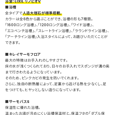
浴室：LIXIL リノビオV
■浴槽
全タイプで
人造大理石が標準搭載。
カラーは全6色から選ぶことができ、浴槽の形も7種類。
「1600ロング浴槽」、「1200ロング浴槽」、「ワイド浴槽」、
「エコベンチ浴槽」、「スレートライン浴槽」、「ラウンドライン浴槽」、
「アーチライン浴槽」入浴スタイルによって、お選びいただくことが
できます。
■キレイサーモフロア
最大の特徴はお手入れのしやすさです。
床の水が浅くつくられており、日々のお手入れでスポンジが溝の奥
まで行きわたるようになっています。
そのため、ピンクカビの発生を防いでくれます。
さらに、独自の断熱層によって、足裏から逃げる熱を少なくし、足
をつけても、ヒヤッとしない造りになっています。
■サーモバスS
保温性に優れた浴槽。
温まったお湯が冷めにくい浴槽保温材と、保温フタの「ダブル保