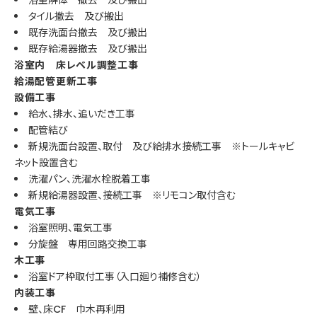
タイル撤去 及び搬出
既存洗面台撤去 及び搬出
既存給湯器撤去 及び搬出
浴室内 床レベル調整工事
給湯配管更新工事
設備工事
給水、排水、追いだき工事
配管結び
新規洗面台設置、取付 及び給排水接続工事 ※トールキャビ
ネット設置含む
洗濯パン、洗濯水栓脱着工事
新規給湯器設置、接続工事 ※リモコン取付含む
電気工事
浴室照明、電気工事
分旋盤 専用回路交換工事
木工事
浴室ドア枠取付工事（入口廻り補修含む）
内装工事
壁、床CF 巾木再利用