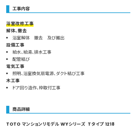
工事内容
浴室改修工事
解体、撤去
浴室解体 撤去 及び搬出
設備工事
給水、給湯、排水工事
配管結び
電気工事
照明、浴室換気扇電源、ダクト結び工事
木工事
ドア回り造作、枠取付工事
商品詳細
TOTO マンションリモデル WYシリーズ Tタイプ 1218