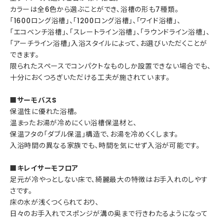
カラーは全6色から選ぶことができ、浴槽の形も7種類。
「1600ロング浴槽」、「1200ロング浴槽」、「ワイド浴槽」、
「エコベンチ浴槽」、「スレートライン浴槽」、「ラウンドライン浴槽」、
「アーチライン浴槽」入浴スタイルによって、お選びいただくことが
できます。
限られたスペースでコンパクトなものしか設置できない場合でも、
十分におくつろぎいただける工夫が施されています。
■サーモバスS
保温性に優れた浴槽。
温まったお湯が冷めにくい浴槽保温材と、
保温フタの「ダブル保温」構造で、お湯を冷めくくします。
入浴時間の異なる家族でも、時間を気にせず入浴が可能です。
■キレイサーモフロア
足元が冷やっとしない床で、綺麗最大の特徴はお手入れのしやす
さです。
床の水が浅くつくられており、
日々のお手入れでスポンジが溝の奥まで行きわたるようになって