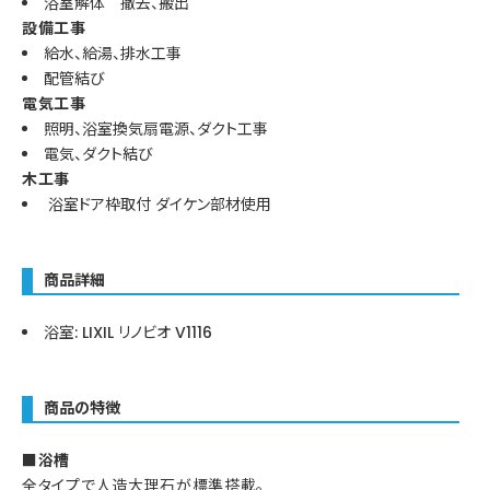
浴室解体 撤去、搬出
設備工事
給水、給湯、排水工事
配管結び
電気工事
照明、浴室換気扇電源、ダクト工事
電気、ダクト結び
木工事
浴室ドア枠取付 ダイケン部材使用
商品詳細
浴室: LIXIL リノビオ V1116
商品
の特徴
■浴槽
全タイプで人造大理石が標準搭載。