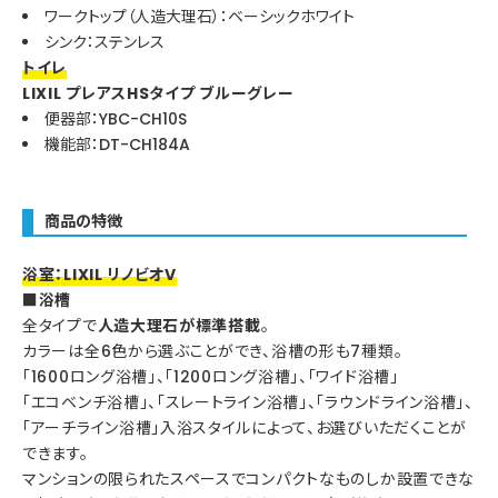
ワークトップ（人造大理石）：ベーシックホワイト
シンク：ステンレス
トイレ
LIXIL プレアスHSタイプ ブルーグレー
便器部：YBC-CH10S
機能部：DT-CH184A
商品の特徴
浴室：LIXIL リノビオV
■浴槽
全タイプで
人造大理石が標準搭載
。
カラーは全6色から選ぶことができ、浴槽の形も7種類。
「1600ロング浴槽」、「1200ロング浴槽」、「ワイド浴槽」
「エコベンチ浴槽」、「スレートライン浴槽」、「ラウンドライン浴槽」、
「アーチライン浴槽」入浴スタイルによって、お選びいただくことが
できます。
マンションの限られたスペースでコンパクトなものしか設置できな