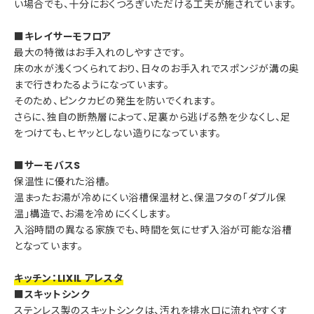
い場合でも、十分におくつろぎいただける工夫が施されています。
■キレイサーモフロア
最大の特徴はお手入れのしやすさです。
床の水が浅くつくられており、日々のお手入れでスポンジが溝の奥
まで行きわたるようになっています。
そのため、ピンクカビの発生を防いでくれます。
さらに、独自の断熱層によって、足裏から逃げる熱を少なくし、足
をつけても、ヒヤッとしない造りになっています。
■サーモバスS
保温性に優れた浴槽。
温まったお湯が冷めにくい浴槽保温材と、保温フタの「ダブル保
温」構造で、お湯を冷めにくくします。
入浴時間の異なる家族でも、時間を気にせず入浴が可能な浴槽
となっています。
キッチン：LIXIL アレスタ
■スキットシンク
ステンレス製のスキットシンクは、汚れを排水口に流れやすくす