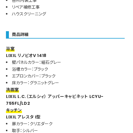
各所内装工事
リペア補修工事
ハウスクリーニング
商品詳細
浴室
LIXIL リノビオV 1418
壁パネルカラー：組石グレー
浴槽カラー：ブラック
エプロンカバー：ブラック
床カラー：グラニットグレー
洗面室
LIXIL L.C.（エルシィ） アッパーキャビネット LCYU-
755FL/LD2
キッチン
LIXIL アレスタ I型
扉カラー：クリエダーク
取手：シルバー