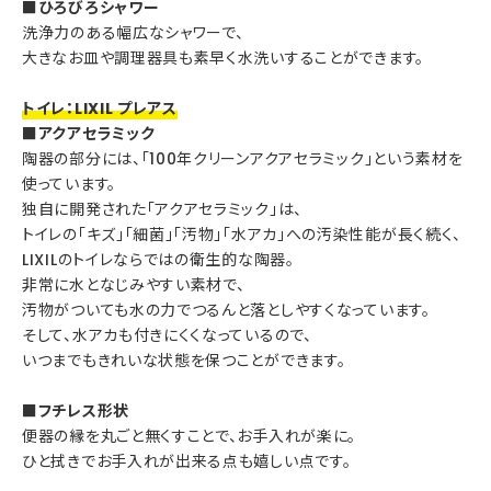
■ひろびろシャワー
洗浄力のある幅広なシャワーで、
大きなお皿や調理器具も素早く水洗いすることができます。
トイレ：LIXIL プレアス
■アクアセラミック
陶器の部分には、「100年クリーンアクアセラミック」という素材を
使っています。
独自に開発された「アクアセラミック」は、
トイレの「キズ」「細菌」「汚物」「水アカ」への汚染性能が長く続く、
LIXILのトイレならではの衛生的な陶器。
非常に水となじみやすい素材で、
汚物がついても水の力でつるんと落としやすくなっています。
そして、水アカも付きにくくなっているので、
いつまでもきれいな状態を保つことができます。
■フチレス形状
便器の縁を丸ごと無くすことで、お手入れが楽に。
ひと拭きでお手入れが出来る点も嬉しい点です。